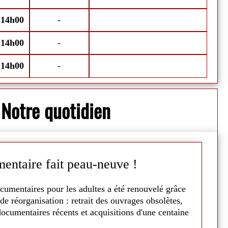
illet ainsi que du 8 au 15 août.
Chaleur dehor
-
14h00
-
M
-
14h00
-
S
-
14h00
-
Notre quotidien
entaire fait peau-neuve !
C
cumentaires pour les adultes a été renouvelé grâce
La
de réorganisation : retrait des ouvrages obsolètes,
5
ocumentaires récents et acquisitions d'une centaine
A 