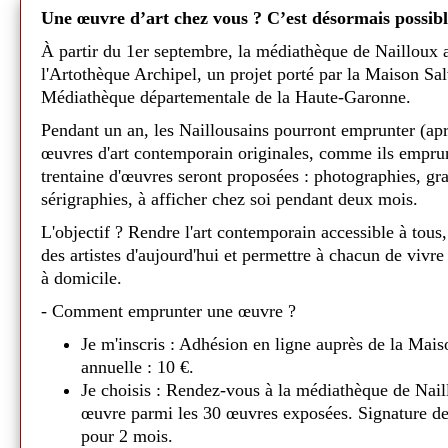
découvrir et l'ont adoré.🐕
yageant
Une œuvre d’art chez vous ? C’est désormais possibl
L'intrigue raconte la rencontre entre Sco
À partir du 1er septembre, la médiathèque de Nailloux 
ion ne
fondation du
S
cooby-Gang dans leur enfan
l'Artothèque Archipel, un projet porté par la Maison Sa
vécu une multitude d'aventures, Scooby-Do
Médiathèque départementale de la Haute-Garonne.
complot mené par le vil Satanas avec l'aid
out en
Publié l
1 juin
Falcon et Dynomutt. Ils vont par ailleurs
Pendant un an, les Naillousains pourront emprunter (ap
mediaauquotidien
alae
précié
porteur d'un lourd héritage et qu'il est pr
œuvres d'art contemporain originales, comme ils emprun
trentaine d'œuvres seront proposées : photographies, gr
Un moment très apprécié des enfants ! 😊
 !😀
sérigraphies, à afficher chez soi pendant deux mois.
Tapis de lecture - Mon jardi
ue
L'objectif ? Rendre l'art contemporain accessible à tous,
des artistes d'aujourd'hui et permettre à chacun de vivre
Ce
lundi 23 février,
Béatrice et Sylvie ont
èque a mis
à domicile.
autour du tapis "Mon jardin rond" 🍀
- Comment emprunter une œuvre ?
Deux séances de lectures où les enfants on
ur des
petit lapin en marionnette. 🐰
Je m'inscris : Adhésion en ligne auprès de la Mais
age et
annuelle : 10 €.
Grignotte a fait fureur auprès des petits qu
Médiathèque de Nailloux - 2026
Je choisis : Rendez-vous à la médiathèque de Nail
! Un moment d'une grande tendresse !
es trois
œuvre parmi les 30 œuvres exposées. Signature de
Durant le mois de
mars
, nos deux biblioth
u féminin
.
pour 2 mois.