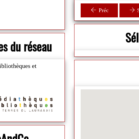
animateur ! 🛩
Préc
S
Sé
es du réseau
ibliothèques et
ibAndCo