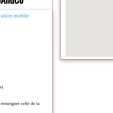
ication mobile
Médiathèque de Naill
s)
 renseigner celle de la