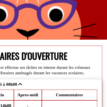
AIRES D'OUVERTURE
et effectue ses tâches en interne durant les créneaux
Alerte Can
Horaires aménagés durant les vacances scolaires.
août
, votre médiathèque sera ouverte les
Dans un souci 
i à 08h00
Fe
edis.
Nos horaires seront adaptés
horaires du
21 
mardis, mercr
in
Apres-midi
Commentaires
emprunter jusqu'à 10 livres, 10 CDs, et 10
Fermeture est
août.
-
14h00
-