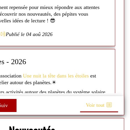
ex
ment repensée pour mieux répondre aux attentes
N
découvrir nos nouveautés, des pépites vous
Il
elles idées de lecture ! 😎
co
En
Publié le 04 aoû 2026
a
E
es - 2026
A
'association
Une nuit la tête dans les étoiles
est
Du
telier autour des planètes.☀
J
s
urs activités autour des planètes du système solaire
e de l'espace avec des lunettes spécifiques...☄
Le
Voir tout
uiv
se
si présenté un petit power point pour expliquer
 et les planètes ! 🌌
Un
t très apprécié ! 👨‍👩‍👧‍👦