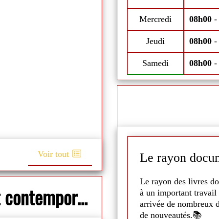
Fermeture estivale du 11 au 18 ju
Mercredi
08h00
Jeudi
08h00
Samedi
08h00
Voir tout
Le rayon docum
it la projection de
Scooby
Le rayon des livres do
Nouveau : Prêt d'oeuvres d'art contemporain
illoux ont pu en profiter ! 🐶
à un important travail 
arrivée de nombreux d
s les plus jeunes ont pu le
de nouveautés.📚