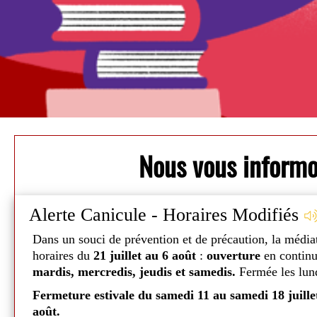
Nous vous inform
Alerte Canicule - Horaires Modifiés
Dans un souci de prévention et de précaution, la média
Fermée: Ouvre Mardi à 08h00
horaires du
21 juillet au 6 août
:
ouverture
en contin
mardis, mercredis, jeudis et samedis.
Fermée les lund
taires
Jour
Matin
Apres-mi
 10
Fermeture estivale du samedi 11 au samedi 18 juille
août.
Mardi
08h00
-
14h00
-