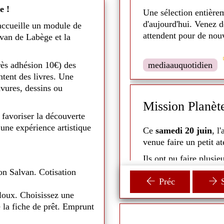
e !
Une sélection entière
oby-Doo et Sammy ainsi que la
d'aujourd'hui. Venez 
accueille un module de
ce. Plus grand, après avoir
attendent pour de nouv
lvan de Labège et la
o et ses amis enquêtent sur un
e du fils de Blue
e 21 mar 2026
 découvrir que Scooby est
rès adhésion 10€) des
mediaauquotidien
omis à un grand destin.
tent des livres. Une
avures, dessins ou
n rond - 2026
Mission Planèt
 favoriser la découverte
 une expérience artistique
 lu des histoires et chansons
Ce
samedi 20 juin
, l
venue faire un petit a
t pu rencontrer Grignotte, un
Ils ont pu faire plusie
: découpage, découvert
on Salvan. Cotisation
Préc
S
i voulaient tous les caresser
Les animateurs ont aus
loux. Choisissez une
plus en détail l'espace
 la fiche de prêt. Emprunt
écaires sont allées à la
Un moment parent-enfan