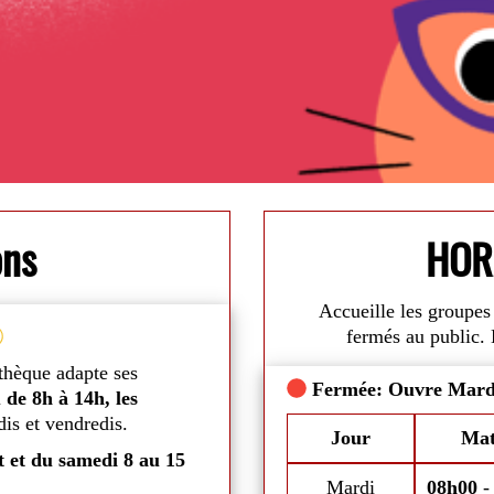
ons
HOR
Accueille les groupes 
Vacances d'été
fermés au public. 
thèque adapte ses
Du
mardi 7 juillet au samedi 29 
Fermée: Ouvre Mard
u
de 8h à 14h, les
mardis, mercredis, jeudis et sam
is et vendredis.
aux conditions climatiques.
di
Commentaires
Jour
Mat
t et du samedi 8 au 15
Mais bonne nouvelle, vous pourrez 
DVDs durant toute cette période.
Mardi
08h00