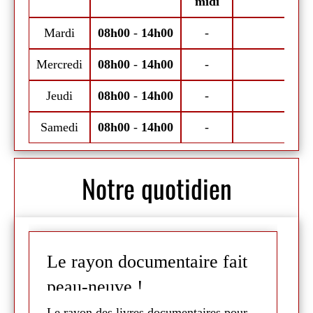
midi
A vos smartphones et bonne
Mardi
08h00
-
14h00
-
Ma
navigation !
Mercredi
08h00
-
14h00
-
Mer
Jeudi
08h00
-
14h00
-
Je
Samedi
08h00
-
14h00
-
Sa
Notre quotidien
Le rayon documentaire fait
C
peau-neuve !
-
Le rayon des livres documentaires pour