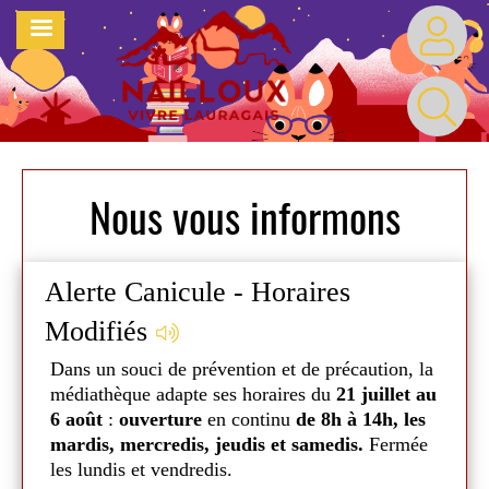
Aller
MENU
au
contenu
principal
Nous vous informons
Alerte Canicule - Horaires
Vac
Modifiés
re
Du
m
médi
Dans un souci de prévention et de précaution, la
merc
médiathèque adapte ses horaires du
21 juillet au
sero
6 août
:
ouverture
en continu
de 8h à 14h, les
er
Mais
mardis, mercredis, jeudis et samedis.
Fermée
nt
jusq
les lundis et vendredis.