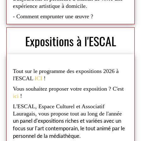
expérience artistique à domicile.
- Comment emprunter une œuvre ?
Je m'inscris : Adhésion en ligne auprès de la
Maison Salvan. Cotisation annuelle : 10 €.
Expositions à l'ESCAL
Je choisis : Rendez-vous à la médiathèque
de Nailloux. Choisissez une œuvre parmi les
30 œuvres exposées. Signature de la fiche
de prêt. Emprunt pour 2 mois.
Je rapporte : Retour de l'œuvre dans son
Tout sur le programme des expositions 2026 à
emballage. Vérification de son état. Et...
l'ESCAL
ICI
!
vous pouvez emprunter une nouvelle œuvre
Vous souhaitez proposer votre exposition ? C'est
!
ici
!
Et si votre salon devenait une galerie d'art ?
L'ESCAL, Espace Culturel et Associatif
L'Artothèque Archipel invite chacun à découvrir
Lauragais, vous propose tout au long de l'année
l'art autrement, en vivant plusieurs semaines avec
un panel d'expositions riches et variées avec un
une œuvre originale. Une belle occasion de porter
focus sur l'art contemporain, le tout animé par le
un nouveau regard sur la création contemporaine,
.
personnel de la médiathèque