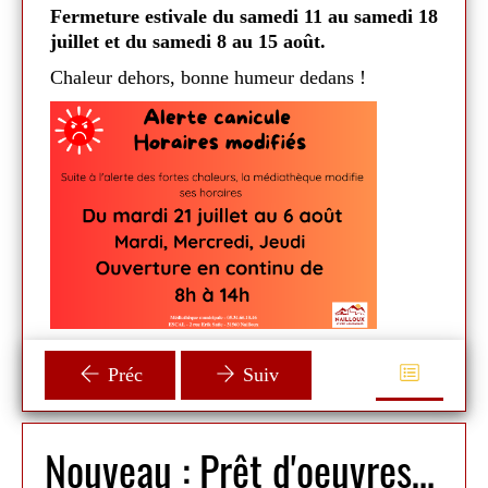
toute
Fermeture estivale du samedi 11 au samedi 18
si
Ferm
juillet et du samedi 8 au 15 août.
que 
Chaleur dehors, bonne humeur dedans !
Préc
Suiv
Nouveau : Prêt d'oeuvres d'art contemporain