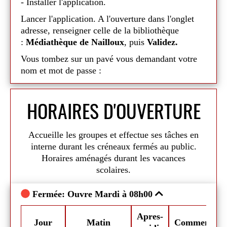
- Installer l'application.
Lancer l'application. A l'ouverture dans l'onglet
adresse, renseigner celle de la bibliothèque
:
Médiathèque de Nailloux
, puis
Validez.
Vous tombez sur un pavé vous demandant votre
nom et mot de passe :
- dans nom :
renseigner votre identifiant
HORAIRES D'OUVERTURE
- dans mot de passe :
votre mot de passe
(votre
identifiant et mot de passe sont fournis par la
bibliothèque)
Accueille les groupes et effectue ses tâches en
Validez.
interne durant les créneaux fermés au public.
Horaires aménagés durant les vacances
Vous êtes maintenant sur le portail de la
scolaires.
médiathèque ! Vous pouvez consulter le catalogue
en ligne, faire des réservations, des suggestions
Fermée: Ouvre Mardi à 08h00
Fe
d'achats, nous faire part de vos coups de coeur,
consulter les animations ...
Apres-
mmentaires
Jour
Matin
Commentaire
J