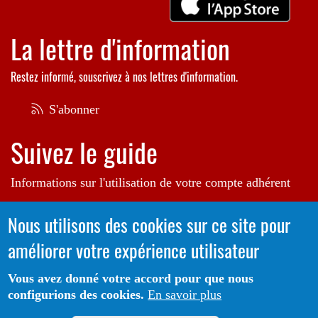
La lettre d'information
Restez informé, souscrivez à nos lettres d'information.
Médiathèque de Nailloux - 2026
S'abonner
Suivez le guide
Informations sur l'utilisation de votre compte adhérent
Voir le guide
Nous utilisons des cookies sur ce site pour
améliorer votre expérience utilisateur
Autrice de l'illustration en bannière:
Raphaëlle Michaud
Vous avez donné votre accord pour que nous
configurions des cookies.
En savoir plus
Portail CoLibris® - Copyright© 2026 - LOGIQ Systèmes. Tous
Protection des données
Mentions
droits réservés -
-