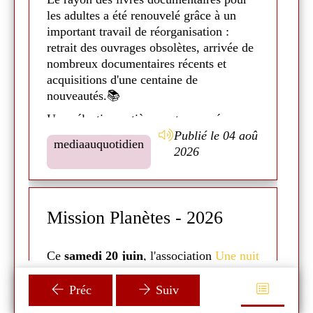
les adultes a été renouvelé grâce à un
La
important travail de réorganisation :
E
retrait des ouvrages obsolètes, arrivée de
a
nombreux documentaires récents et
A 
acquisitions d'une centaine de
l'
nouveautés.📚
au
Une sélection entièrement repensée pour
d
mieux répondre aux attentes
Publié le 04 aoû
I
mediaauquotidien
d'aujourd'hui. Venez découvrir nos
2026
l'
nouveautés, des pépites vous attendent
et
pour de nouvelles idées de lecture ! 😎
t
En
!
Mission Planètes - 2026
!
A
E
Ce
samedi 20 juin
, l'association
Une nuit
r
so
la tête dans les étoiles
est venue faire un
petit atelier autour des planètes.☀
Préc
Suiv
u
Du
Ils ont pu faire plusieurs activités autour