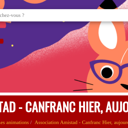
AD - CANFRANC HIER, AUJ
es animations
Association Amistad - Canfranc Hier, aujour