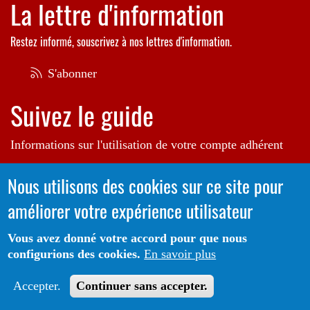
La lettre d'information
Restez informé, souscrivez à nos lettres d'information.
S'abonner
Suivez le guide
Informations sur l'utilisation de votre compte adhérent
Voir le guide
Nous utilisons des cookies sur ce site pour
améliorer votre expérience utilisateur
Autrice de l'illustration en bannière:
Raphaëlle Michaud
Vous avez donné votre accord pour que nous
configurions des cookies.
En savoir plus
Portail CoLibris® - Copyright© 2026 - LOGIQ Systèmes. Tous
Protection des données
Mentions
droits réservés -
-
Accepter.
Continuer sans accepter.
Légales