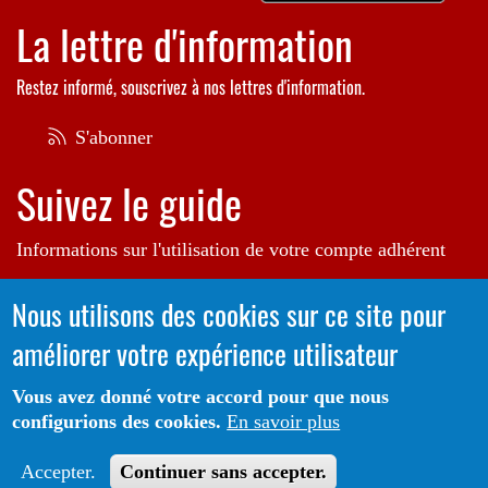
La lettre d'information
Restez informé, souscrivez à nos lettres d'information.
S'abonner
Suivez le guide
Informations sur l'utilisation de votre compte adhérent
Voir le guide
Nous utilisons des cookies sur ce site pour
améliorer votre expérience utilisateur
Autrice de l'illustration en bannière:
Raphaëlle Michaud
Vous avez donné votre accord pour que nous
configurions des cookies.
En savoir plus
Portail CoLibris® - Copyright© 2026 - LOGIQ Systèmes. Tous
Protection des données
Mentions
droits réservés -
-
Accepter.
Continuer sans accepter.
Légales