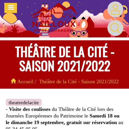
Aller
MENU
au
contenu
principal
THÉÂTRE DE LA CITÉ -
SAISON 2021/2022
Accueil
Théâtre de la Cité - Saison 2021/2022
theatredelacite
-
Visite des coulisses
du Théâtre de la Cité lors des
Journées Européennes du Patrimoine le
Samedi 18 ou
le dimanche 19 septembre, gratuit sur réservation
au