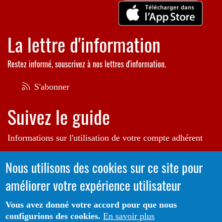
La lettre d'information
Restez informé, souscrivez à nos lettres d'information.
S'abonner
Suivez le guide
Informations sur l'utilisation de votre compte adhérent
Voir le guide
Nous utilisons des cookies sur ce site pour
améliorer votre expérience utilisateur
Autrice de l'illustration en bannière:
Raphaëlle Michaud
Vous avez donné votre accord pour que nous
configurions des cookies.
En savoir plus
Portail CoLibris® - Copyright© 2026 - LOGIQ Systèmes. Tous