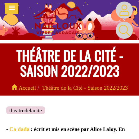
Aller
MENU
au
contenu
principal
THÉÂTRE DE LA CITÉ -
SAISON 2022/2023
Accueil
Théâtre de la Cité - Saison 2022/2023
theatredelacite
Ca dada
-
: écrit et mis en scène par Alice Laloy. En