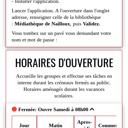
- Installer l'application.
Lancer l'application. A l'ouverture dans l'onglet
adresse, renseigner celle de la bibliothèque
:
Médiathèque de Nailloux
, puis
Validez.
Vous tombez sur un pavé vous demandant votre
nom et mot de passe :
- dans nom :
renseigner votre identifiant
HORAIRES D'OUVERTURE
- dans mot de passe :
votre mot de passe
(votre
identifiant et mot de passe sont fournis par la
bibliothèque)
Accueille les groupes et effectue ses tâches en
Validez.
interne durant les créneaux fermés au public.
Horaires aménagés durant les vacances
Vous êtes maintenant sur le portail de la
scolaires.
médiathèque ! Vous pouvez consulter le catalogue
en ligne, faire des réservations, des suggestions
Fermée: Ouvre Samedi à 08h00
Fe
d'achats, nous faire part de vos coups de coeur,
consulter les animations ...
Apres-
mmentaires
Jour
Matin
Commentaire
J