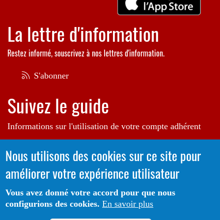
La lettre d'information
Restez informé, souscrivez à nos lettres d'information.
Médiathèque de Nailloux - 2026
S'abonner
Suivez le guide
Informations sur l'utilisation de votre compte adhérent
Voir le guide
Nous utilisons des cookies sur ce site pour
améliorer votre expérience utilisateur
Autrice de l'illustration en bannière:
Raphaëlle Michaud
Vous avez donné votre accord pour que nous
configurions des cookies.
En savoir plus
Portail CoLibris® - Copyright© 2026 - LOGIQ Systèmes. Tous
Protection des données
Mentions
droits réservés -
-