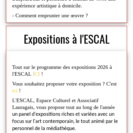
expérience artistique à domicile.
- Comment emprunter une œuvre ?
Je m'inscris : Adhésion en ligne auprès de la
Maison Salvan. Cotisation annuelle : 10 €.
Expositions à l'ESCAL
Je choisis : Rendez-vous à la médiathèque
de Nailloux. Choisissez une œuvre parmi les
30 œuvres exposées. Signature de la fiche
de prêt. Emprunt pour 2 mois.
Je rapporte : Retour de l'œuvre dans son
Tout sur le programme des expositions 2026 à
emballage. Vérification de son état. Et...
l'ESCAL
ICI
!
vous pouvez emprunter une nouvelle œuvre
Vous souhaitez proposer votre exposition ? C'est
!
ici
!
Et si votre salon devenait une galerie d'art ?
L'ESCAL, Espace Culturel et Associatif
L'Artothèque Archipel invite chacun à découvrir
Lauragais, vous propose tout au long de l'année
l'art autrement, en vivant plusieurs semaines avec
un panel d'expositions riches et variées avec un
une œuvre originale. Une belle occasion de porter
focus sur l'art contemporain, le tout animé par le
un nouveau regard sur la création contemporaine,
.
personnel de la médiathèque