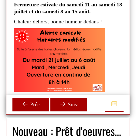
toute
Fermeture estivale du samedi 11 au samedi 18
si
Ferm
juillet et du samedi 8 au 15 août.
que 
Chaleur dehors, bonne humeur dedans !
Préc
Suiv
Nouveau : Prêt d'oeuvres d'art contemporain