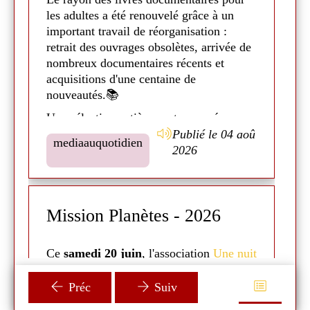
les adultes a été renouvelé grâce à un
La
important travail de réorganisation :
E
retrait des ouvrages obsolètes, arrivée de
a
nombreux documentaires récents et
A 
acquisitions d'une centaine de
l'
nouveautés.📚
au
Une sélection entièrement repensée pour
d
mieux répondre aux attentes
Publié le 04 aoû
I
mediaauquotidien
d'aujourd'hui. Venez découvrir nos
2026
l'
nouveautés, des pépites vous attendent
et
pour de nouvelles idées de lecture ! 😎
t
En
!
Mission Planètes - 2026
!
A
E
Ce
samedi 20 juin
, l'association
Une nuit
r
so
la tête dans les étoiles
est venue faire un
petit atelier autour des planètes.☀
Préc
Suiv
u
Du
Ils ont pu faire plusieurs activités autour