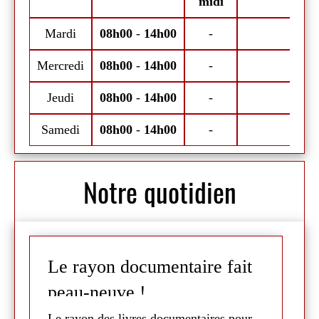
midi
A vos smartphones et bonne
Mardi
08h00
-
14h00
-
Ma
navigation !
Mercredi
08h00
-
14h00
-
Mer
Jeudi
08h00
-
14h00
-
Je
Samedi
08h00
-
14h00
-
Sa
Notre quotidien
Le rayon documentaire fait
C
peau-neuve !
-
Le rayon des livres documentaires pour