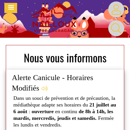
Aller
MENU
au
contenu
principal
Nous vous informons
Alerte Canicule - Horaires
Vac
Modifiés
re
Du
m
médi
Dans un souci de prévention et de précaution, la
merc
médiathèque adapte ses horaires du
21 juillet au
sero
6 août
:
ouverture
en continu
de 8h à 14h, les
er
Mais
mardis, mercredis, jeudis et samedis.
Fermée
nt
jusq
les lundis et vendredis.