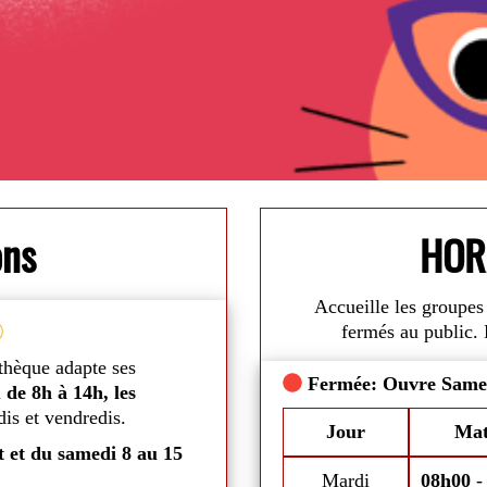
ons
HOR
Accueille les groupes 
Vacances d'été
fermés au public. 
thèque adapte ses
Du
mardi 7 juillet au samedi 29 
Fermée: Ouvre Same
u
de 8h à 14h, les
mardis, mercredis, jeudis et sam
is et vendredis.
aux conditions climatiques.
di
Commentaires
Jour
Mat
t et du samedi 8 au 15
Mais bonne nouvelle, vous pourrez 
DVDs durant toute cette période.
Mardi
08h00