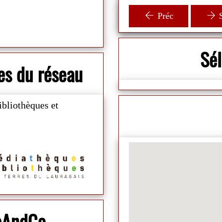
animateur ! 🛩
Préc
S
Sé
es du réseau
ibliothèques et
ibAndCo