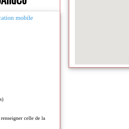
ication mobile
Médiathèque de Naill
s)
 renseigner celle de la