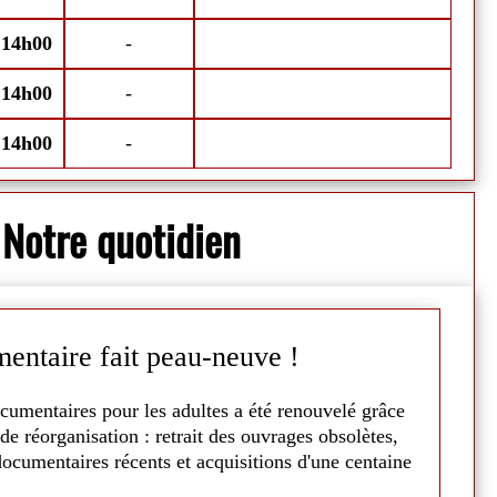
illet ainsi que du 8 au 15 août.
Chaleur dehor
-
14h00
-
M
-
14h00
-
-
14h00
-
S
Notre quotidien
entaire fait peau-neuve !
C
cumentaires pour les adultes a été renouvelé grâce
La
de réorganisation : retrait des ouvrages obsolètes,
5
ocumentaires récents et acquisitions d'une centaine
A 