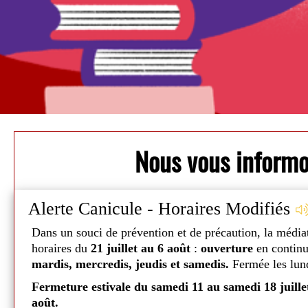
Nous vous inform
Alerte Canicule - Horaires Modifiés
Dans un souci de prévention et de précaution, la média
Fermée: Ouvre Samedi à 08h00
horaires du
21 juillet au 6 août
:
ouverture
en contin
mardis, mercredis, jeudis et samedis.
Fermée les lund
taires
Jour
Matin
Apres-mi
 10
Fermeture estivale du samedi 11 au samedi 18 juille
août.
Mardi
08h00
-
14h00
-