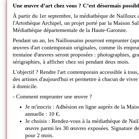
découvrir et l'ont adoré.🐕
yageant
Une œuvre d’art chez vous ? C’est désormais possibl
L'intrigue raconte la rencontre entre Sco
À partir du 1er septembre, la médiathèque de Nailloux 
ion ne
fondation du
S
cooby-Gang dans leur enfan
l'Artothèque Archipel, un projet porté par la Maison Sa
vécu une multitude d'aventures, Scooby-Do
Médiathèque départementale de la Haute-Garonne.
complot mené par le vil Satanas avec l'aid
out en
Publié l
1 juin
Falcon et Dynomutt. Ils vont par ailleurs
mediaauquotidien
alae
Pendant un an, les Naillousains pourront emprunter (ap
précié
porteur d'un lourd héritage et qu'il est pr
œuvres d'art contemporain originales, comme ils emprun
trentaine d'œuvres seront proposées : photographies, gr
Un moment très apprécié des enfants ! 😊
 !😀
sérigraphies, à afficher chez soi pendant deux mois.
Tapis de lecture - Mon jardi
ue
L'objectif ? Rendre l'art contemporain accessible à tous,
des artistes d'aujourd'hui et permettre à chacun de vivre
Ce
lundi 23 février,
Béatrice et Sylvie ont
èque a mis
à domicile.
autour du tapis "Mon jardin rond" 🍀
- Comment emprunter une œuvre ?
Deux séances de lectures où les enfants on
ur des
petit lapin en marionnette. 🐰
Je m'inscris : Adhésion en ligne auprès de la Mais
age et
annuelle : 10 €.
Grignotte a fait fureur auprès des petits qu
Médiathèque de Nailloux - 2026
Je choisis : Rendez-vous à la médiathèque de Nail
! Un moment d'une grande tendresse !
es trois
œuvre parmi les 30 œuvres exposées. Signature de
Durant le mois de
mars
, nos deux biblioth
u féminin
.
pour 2 mois.