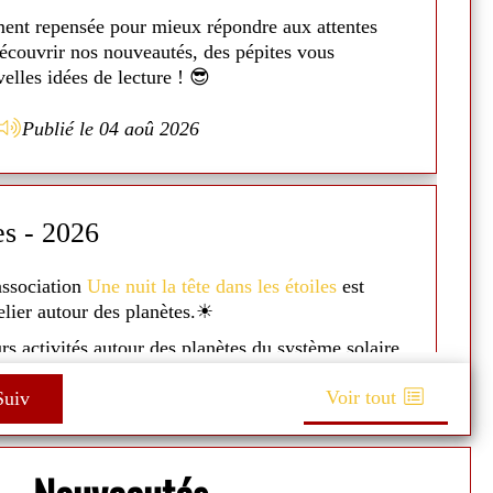
ex
ment repensée pour mieux répondre aux attentes
N
découvrir nos nouveautés, des pépites vous
Il
elles idées de lecture ! 😎
co
En
Publié le 04 aoû 2026
a
E
es - 2026
A
'association
Une nuit la tête dans les étoiles
est
Du
telier autour des planètes.☀
J
s
urs activités autour des planètes du système solaire
e de l'espace avec des lunettes spécifiques...☄
Le
Voir tout
uiv
se
si présenté un petit power point pour expliquer
 et les planètes ! 🌌
Un
t très apprécié ! 👨‍👩‍👧‍👦