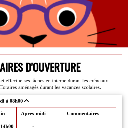
AIRES D'OUVERTURE
et effectue ses tâches en interne durant les créneaux
Alerte Can
Horaires aménagés durant les vacances scolaires.
août
, votre médiathèque sera ouverte les
Dans un souci 
di à 08h00
Fe
edis.
Nos horaires seront adaptés
horaires du
21 
mardis, mercr
in
Apres-midi
Commentaires
emprunter jusqu'à 10 livres, 10 CDs, et 10
Fermeture est
août.
-
14h00
-