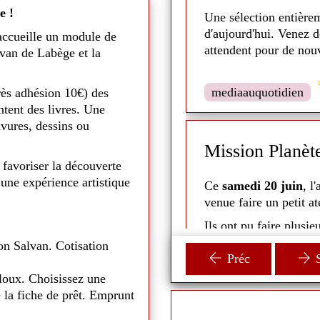
e !
Une sélection entière
oby-Doo et Sammy ainsi que la
d'aujourd'hui. Venez 
accueille un module de
ce. Plus grand, après avoir
attendent pour de nouv
lvan de Labège et la
o et ses amis enquêtent sur un
e du fils de Blue
e 21 mar 2026
 découvrir que Scooby est
mediaauquotidien
rès adhésion 10€) des
omis à un grand destin.
tent des livres. Une
avures, dessins ou
n rond - 2026
Mission Planèt
 favoriser la découverte
 une expérience artistique
 lu des histoires et chansons
Ce
samedi 20 juin
, l
venue faire un petit a
t pu rencontrer Grignotte, un
Ils ont pu faire plusie
: découpage, découvert
on Salvan. Cotisation
Préc
S
i voulaient tous les caresser
Les animateurs ont aus
loux. Choisissez une
plus en détail l'espace
 la fiche de prêt. Emprunt
écaires sont allées à la
Un moment parent-enfan