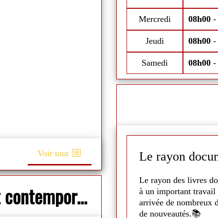
Fermeture estivale du 11 au 18 ju
Mercredi
08h00
Jeudi
08h00
Samedi
08h00
Voir tout
Le rayon docum
it la projection de
Scooby
Le rayon des livres do
Nouveau : Prêt d'oeuvres d'art contemporain
illoux ont pu en profiter ! 🐶
à un important travail 
arrivée de nombreux d
s les plus jeunes ont pu le
de nouveautés.📚