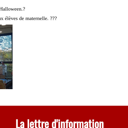
d'Halloween.?
x élèves de maternelle. ?‍?‍?
La lettre d'information