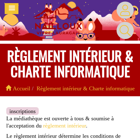
Aller
MENU
au
contenu
principal
RÈGLEMENT INTÉRIEUR &
CHARTE INFORMATIQUE
Accueil
Règlement intérieur & Charte informatique
inscriptions
La médiathèque est ouverte à tous & soumise à
l'acceptation du
règlement intérieur
.
Le règlement intérieur détermine les conditions de