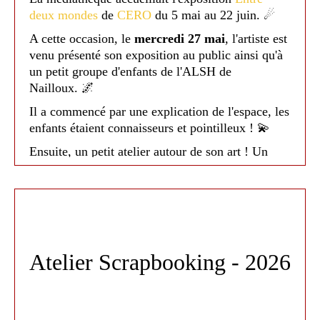
deux mondes
de
CERO
du 5 mai au 22 juin. ☄
A cette occasion, le
mercredi 27 mai
, l'artiste est
venu présenté son exposition au public ainsi qu'à
un petit groupe d'enfants de l'ALSH de
Nailloux. 🌌
Il a commencé par une explication de l'espace, les
enfants étaient connaisseurs et pointilleux ! 💫
Ensuite, un petit atelier autour de son art ! Un
Médiathèque de Nailloux - 2026
moment très apprécié et agréable ! ☄
Encore merci à CERO pour sa venue, son sourire
et son implication ! 😀
Atelier Scrapbooking - 2026