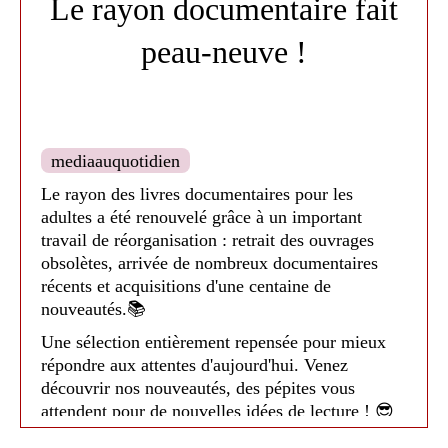
Le rayon documentaire fait
sur la création contemporaine, en famille ou entre
amis.
peau-neuve !
À découvrir dès le 1er septembre à la
médiathèque de Nailloux !
mediaauquotidien
Le rayon des livres documentaires pour les
adultes a été renouvelé grâce à un important
travail de réorganisation : retrait des ouvrages
obsolètes, arrivée de nombreux documentaires
récents et acquisitions d'une centaine de
nouveautés.📚
Une sélection entièrement repensée pour mieux
répondre aux attentes d'aujourd'hui. Venez
découvrir nos nouveautés, des pépites vous
attendent pour de nouvelles idées de lecture ! 😎