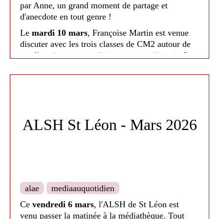
par Anne, un grand moment de partage et
d'anecdote en tout genre !
Le
mardi 10 mars
, Françoise Martin est venue
discuter avec les trois classes de CM2 autour de
son livre
Le serment d'hippocrate au féminin
. Les
jeunes avaient beaucoup de question autour de ces
femmes méconnues qui ont accompli de grandes
choses.
Nous avons finie cette semane riche en
évènements, le
samedi 14 mars
, par le théâtre
ALSH St Léon - Mars 2026
George
de la
Cie Mère Deny's Family
autour de
l'auteur, écrivaine, activiste et féministe George
Sand. La première partie s'est fait par
la Trop
Rêveuse
, une chanteuse pop.
Médiathèque de Nailloux - 2026
Une soirée exceptionnelle qui a permis de finir
alae
mediaauquotidien
cette semaine en beauté.
Ce
vendredi 6 mars
, l'ALSH de St Léon est
venu passer la matinée à la médiathèque. Tout