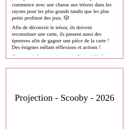
commence avec une chasse aux trésors dans les
rayons pour les plus grands tandis que les plus
petits profitent des jeux. 🎲
Afin de découvrir le trésor, ils doivent
reconstituer une carte, ils passent aussi des
épreuves afin de gagner une pièce de la carte !
Des énigmes mêlant réflexions et actions !
Cette matinée se termine avec Christel Malivert
qui leur ont conté des histoires d'hiver. Certains
petits ont eu peur d'un troll mais ils ont quand
même adoré ! 👺
Un moment très apprécié par tout le monde ! 😊
Projection - Scooby - 2026