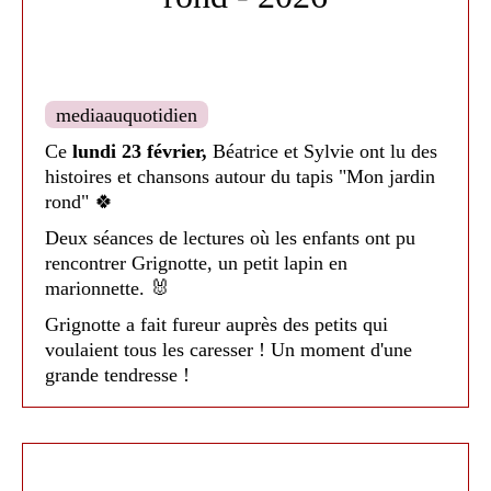
mediaauquotidien
Médiathèque de Nailloux - 2026
Ce
lundi 23 février,
Béatrice et Sylvie ont lu des
histoires et chansons autour du tapis "Mon jardin
rond" 🍀
Deux séances de lectures où les enfants ont pu
rencontrer Grignotte, un petit lapin en
marionnette. 🐰
Grignotte a fait fureur auprès des petits qui
voulaient tous les caresser ! Un moment d'une
grande tendresse !
Durant le mois de
mars
, nos deux bibliothécaires
sont allées à la maternelle avec leur baguette
magique où les enfants choisissaient eux même
où ils voulaient aller sur le tapis !