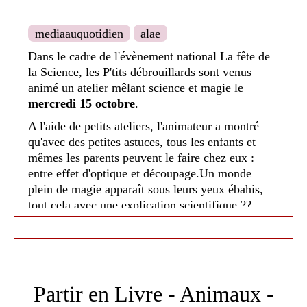
mediaauquotidien
alae
Dans le cadre de l'évènement national La fête de
la Science, les P'tits débrouillards sont venus
Offert par la Communauté de Commune Terres de
animé un atelier mêlant science et magie le
Lauragais en lien avec le Contrat Territoire
mercredi 15 octobre
.
Lecture Publique.
A l'aide de petits ateliers, l'animateur a montré
Médiathèque de Nailloux - 2025
qu'avec des petites astuces, tous les enfants et
mêmes les parents peuvent le faire chez eux :
entre effet d'optique et découpage.Un monde
plein de magie apparaît sous leurs yeux ébahis,
tout cela avec une explication scientifique.?‍?
Offert par la Communauté de Commune Terres de
Lauragais en lien avec le Contrat Territoire
Lecture Publique.
Partir en Livre - Animaux -