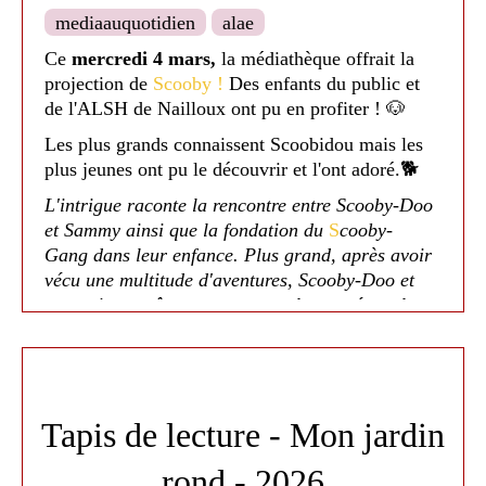
mediaauquotidien
alae
Ce
mercredi 4 mars,
la médiathèque offrait la
projection de
Scooby !
Des enfants du public et
de l'ALSH de Nailloux ont pu en profiter ! 🐶
Les plus grands connaissent Scoobidou mais les
plus jeunes ont pu le découvrir et l'ont adoré.🐕
L'intrigue raconte la rencontre entre Scooby-Doo
et Sammy ainsi que la fondation du
S
cooby-
Gang dans leur enfance. Plus grand, après avoir
vécu une multitude d'aventures, Scooby-Doo et
ses amis enquêtent sur un complot mené par le
vil Satanas avec l'aide du fils de Blue
Falcon et Dynomutt. Ils vont par ailleurs
découvrir que Scooby est porteur d'un lourd
héritage et qu'il est promis à un grand destin.
Tapis de lecture - Mon jardin
Un moment très apprécié des enfants ! 😊
rond - 2026