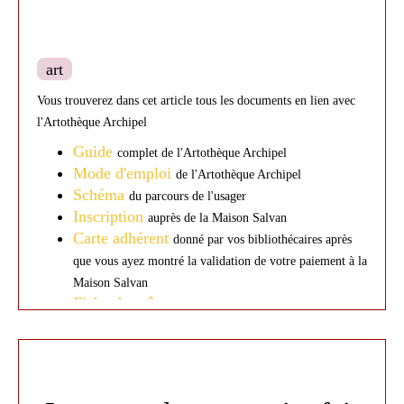
- Comment emprunter une œuvre ?
Je m'inscris
: Adhésion en ligne auprès de
art
la Maison Salvan. Cotisation annuelle : 10
€.
Vous trouverez dans cet article tous les documents en lien avec
Je choisis
: Rendez-vous à la médiathèque
l'Artothèque Archipel
de Nailloux. Choisissez une œuvre parmi les
Guide
complet de l'Artothèque Archipel
30 œuvres proposées. Signature de la fiche
Mode d'emploi
de l'Artothèque Archipel
de prêt. Emprunt pour 2 mois.
Schéma
du parcours de l'usager
Je rapporte
: Retour de l'œuvre dans son
Inscription
auprès de la Maison Salvan
emballage. Vérification de son état. Et...
Carte adhérent
donné par vos bibliothécaires après
vous pouvez emprunter une nouvelle œuvre
que vous ayez montré la validation de votre paiement à la
!
Maison Salvan
Et si votre salon devenait une galerie d'art ?
Fiche de prêt
à remplir avec vos bibliothécaires
L'Artothèque Archipel invite chacun à découvrir
l'art autrement, en vivant plusieurs semaines avec
une œuvre originale.
Une belle occasion de porter un nouveau regard