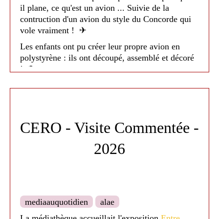
il plane, ce qu'est un avion ... Suivie de la
contruction d'un avion du style du Concorde qui
vole vraiment ! ✈
Les enfants ont pu créer leur propre avion en
polystyrène : ils ont découpé, assemblé et décoré
! 🎨
Ils sont tous partis avec leur magnifique avion et
se sont bien amusés à le tester dans le bâtiment !
Les avions ont pris possession du lieu ! Un
CERO - Visite Commentée -
moment très joyeux ! 😀
Encore merci à l'association pour ce super
2026
moment et pour le super animateur ! 🛩
mediaauquotidien
alae
La médiathèque accueillait l'exposition
Entre