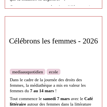
Cette aventure nous amène dans différents univers
des livres tout en gestes et onomatopées. Un
moment très drôle et très imagé apprécié autant
par les enfants que par les adultes présents !📚
Un grand merci à cette super compagnie et leur
bonne humeur !😀
Célébrons les femmes - 2026
Offert par la CCTL dans le cadre du contrat de
lecture publique
Médiathèque de Nailloux - 2026
mediaauquotidien
ecole
Dans le cadre de la journée des droits des
femmes, la médiathèque a mis en valeur les
femmes du
7 au 14 mars
!
Tout commence le
samedi 7 mars
avec le
Café
littéraire
autour des femmes dans la littérature