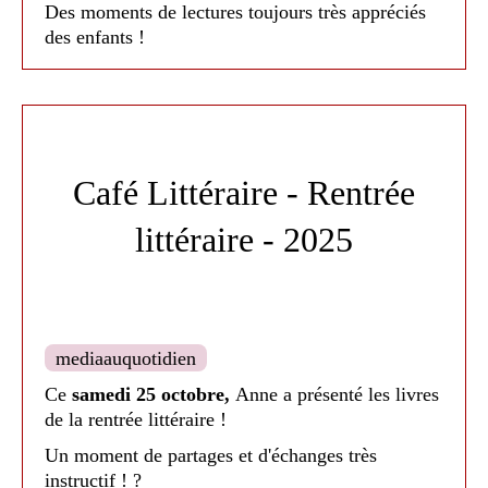
Des moments de lectures toujours très appréciés
des enfants !
Chaque année, la commune offre un livre aux
enfants naillousains nés durant l'année. Le livre
était
Ouh ouh petit loup !
de Pascale Pavy et
.
Anna Simeone
Café Littéraire - Rentrée
littéraire - 2025
mediaauquotidien
Médiathèque de Nailloux - 2025
Ce
samedi 25 octobre,
Anne a présenté les livres
de la rentrée littéraire !
Un moment de partages et d'échanges très
instructif ! ?