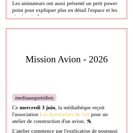
Les animateurs ont aussi présenté un petit power
point pour expliquer plus en détail l'espace et les
planètes ! 🌌
Un moment parent-enfant très apprécié
! 👨‍👩‍👧‍👦
Un grand merci à l'association pour l'adaptabilité
dont ils ont fait preuve et leur bonne humeur ! 😀
Mission Avion - 2026
mediaauquotidien
Ce
mercredi 3 juin
, la médiathèque reçoit
l'association
Les Aventuriers de l'air
pour un
atelier de construction d'un avion. 🛬
L'atelier commence par l'explication de pourquoi