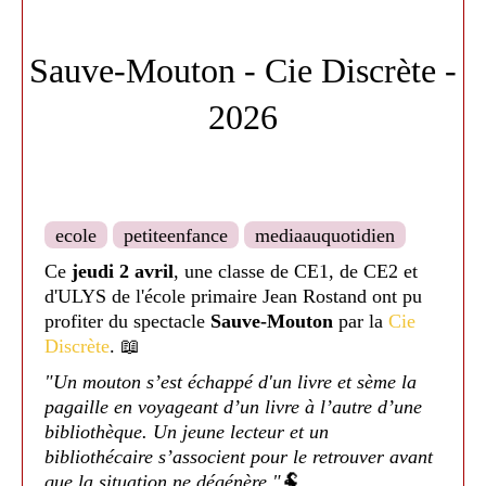
à ce tribunal peu commun, Grimhilde, la belle-
mère de Blanche-neige va pouvoir exprimer SA
version des faits, ses souvenirs d’enfance. Les
Sauve-Mouton - Cie Discrète -
spectateurs vont assister à un procès, présidé par
Thémis, la déesse de la justice en personne. A
2026
l’issue de la plaidoirie, ils devront juger
Grimhilde et déterminer si oui ou non elle est
réellement coupable de méchanceté. Nos
certitudes pourraient bien être ébranlées face à la
glaçante mais captivante Grimhilde…
ecole
petiteenfance
mediaauquotidien
Un super procès apprécié autant par les enfants
Ce
jeudi 2 avril
, une classe de CE1, de CE2 et
que par les adultes ! Hâte de découvrir leur
d'ULYS de l'école primaire Jean Rostand ont pu
prochain procès !🎭
profiter du spectacle
Sauve-Mouton
par la
Cie
Discrète
. 📖
Encore un grand merci à la Cie pour leur bonne
humeur et leur discussion avec le public après le
"Un mouton s’est échappé d'un livre et sème la
spectacle ! 😀
pagaille en voyageant d’un livre à l’autre d’une
bibliothèque. Un jeune lecteur et un
bibliothécaire s’associent pour le retrouver avant
que la situation ne dégénère."
🐏