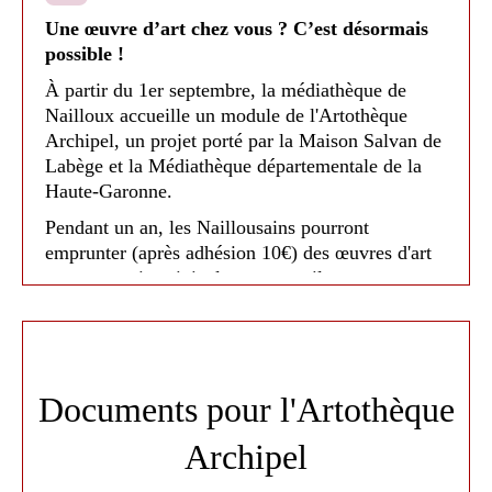
Une œuvre d’art chez vous ? C’est désormais
possible !
À partir du 1er septembre, la médiathèque de
Nailloux accueille un module de l'Artothèque
Archipel, un projet porté par la Maison Salvan de
Labège et la Médiathèque départementale de la
Haute-Garonne.
Pendant un an, les Naillousains pourront
emprunter (après adhésion 10€) des œuvres d'art
contemporain originales, comme ils empruntent
des livres. Une trentaine d'œuvres seront
proposées : photographies, gravures, dessins ou
sérigraphies, à afficher chez soi pendant deux
mois.
Documents pour l'Artothèque
L'objectif ?
Rendre l'art contemporain accessible
à tous, favoriser la découverte des artistes
Archipel
d'aujourd'hui et permettre à chacun de vivre une
expérience artistique à domicile.