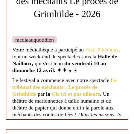
des méchants Le procès de
Grimhilde - 2026
mediaauquotidien
Votre médiathèque a participé au
Festi Pitchouns
,
tout un week-end de spectacles sous la
Halle de
Nailloux,
qui s'est tenu
du vendredi 10 au
dimanche 12 avril.
👩‍👩‍👧‍👧
Médiathèque de Nailloux - 2026
Le festival a commencé avec notre spectacle
Le
Médiathèque de Nailloux - 2026
tribunal des méchants : Le procès de
Grimhilde
par
la
Cie ici et pas ailleurs
. Un
théâtre de marionnettes à taille humaine et de
théâtre de papier qui
donne enfin la parole aux
méchants des contes de fées !
Dans les prisons, la
colère gronde…Les méchants se rebellent, ils
réclament justice et veulent être entendus. Grâce