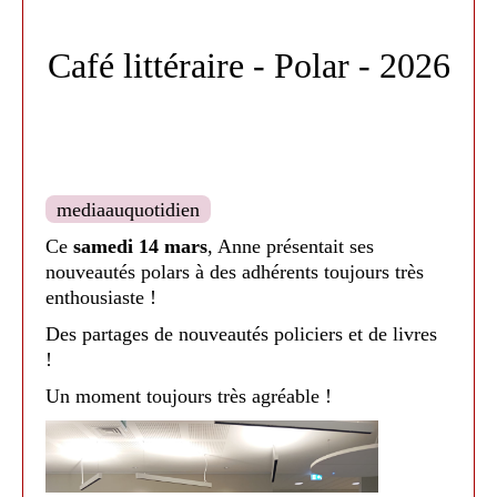
Un moment de lectures et chansons bien
Café littéraire - Polar - 2026
appréciés par les enfants !
Tapis de lecture prêtée par la médiathèque
départementale de la Haute-Garonne
Médiathèque de Nailloux - 2026
mediaauquotidien
Ce
samedi 14 mars
, Anne présentait ses
nouveautés polars à des adhérents toujours très
enthousiaste !
Des partages de nouveautés policiers et de livres
!
Un moment toujours très agréable !
Médiathèque de Nailloux - 2026