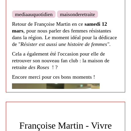
mains, avec projection des illustrations de Régis
Lejonc. ?
mediaauquotidien
maisonderetraite
Cette journée s'est clôturée par une séance de
Retour de Françoise Martin en ce
samedi 12
dédicaces, en partenariat avec la librairie
mars
, pour nous parler des femmes résistantes
Détours.
dans la région. Le moment idéal pour la dédicace
de "
Résister est aussi une histoire de femmes".
Un grand merci à Anne Jonas, à Martine du
CRILJ
et à Sacha de la librairie, sans qui cette
Cela a également été l'occasion pour elle de
journée n'aurait pu avoir lieu ! ?
retrouver son nouveau fan club : la maison de
retraite
des Roses
! ?
Encore merci pour ces bons moments !
En dehors des classes : les EHPAD, ALAE/ALSH
maternelle et primaire de Nailloux, Foyer du
Douyssat et les RAM/crèches sont aussi venus
pour différents ateliers, concert ou spectacle.
Médiathèque de Nailloux - 2022
Les
EHPAD La Thésauque, Les Roses et
Françoise Martin - Vivre
l'Acacias
sont venus participer aux ateliers de