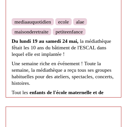
mediaauquotidien
ecole
alae
maisonderetraite
petiteenfance
Du lundi 19 au samedi 24 mai,
la médiathèque
fêtait les 10 ans du bâtiment de l'ESCAL dans
lequel elle est implantée !
Médiathèque de Nailloux - 2026
Une semaine riche en événement ! Toute la
semaine, la médiathèque a reçu tous ses groupes
habituelles pour des ateliers, spectacles, concerts,
histoires.
Tout les
enfants de l'école maternelle et de
primaire de Nailloux
sont venus. Pour les
maternelles, les médiathécaires se sont creusées
les méninges et ont préparé un petit spectacle
librement inspiré de
Groink au Pays des
Contes
d'Alain Brion. Les enfants ont activement