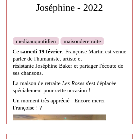
poterie de l'association
Barbotte et Chamottine
et
Joséphine - 2022
de scrapbooking avec Jennifer Clauzade où
de manifiques cartes ainsi que des objets ont été
créées. Ils ont aussi pu profiter du concert de la
Cie des Gazouilleuses qui chantaient les vieux
titres français pour leur plus grand plaisir.
mediaauquotidien
maisonderetraite
Ce
samedi 19 février
, Françoise Martin est venue
parler de l'humaniste, artiste et
Médiathèque de Nailloux - 2022
résistante Joséphine Baker et partager l'écoute de
ses chansons.
La maison de retraite
Les Roses
s'est déplacée
spécialement pour cette occasion !
Un moment très apprécié ! Encore merci
Françoise ! ?