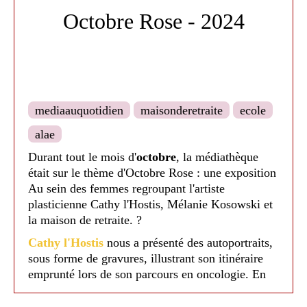
participé pour le plus grand bonheur des petits et
Octobre Rose - 2024
des grands, ils choisissaient le chemin que devait
prendre Groink, ce dernier rencontrait toutes
sortes de personnages et écoutait les différents
contes avec les enfants.
mediaauquotidien
maisonderetraite
ecole
alae
Durant tout le mois d'
octobre
, la médiathèque
était sur le thème d'Octobre Rose : une exposition
Au sein des femmes regroupant l'artiste
plasticienne Cathy l'Hostis, Mélanie Kosowski et
la maison de retraite. ?
Cathy l'Hostis
nous a présenté des autoportraits,
sous forme de gravures, illustrant son itinéraire
emprunté lors de son parcours en oncologie. En
face, des portraits de bustes anonymes afin de
porter un message bienveillant sur soi, par