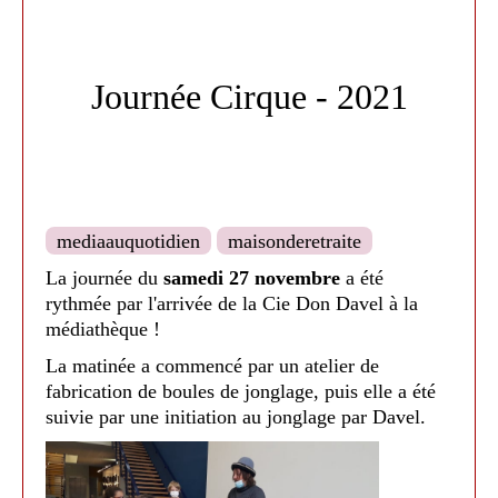
Journée Cirque - 2021
Les
ALAE/ALSH
de Nailloux ont pu profiter des
ateliers de poterie, de scrapbooking ainsi qu'un
atelier de peinture par l'artiste
Alexandra
Reliant
ainsi que les jeux en bois prêtés par la
mediaauquotidien
maisonderetraite
Médiathèque départementale 31 et l'association
La journée du
samedi 27 novembre
a été
Des Jeux du Chananas
.
rythmée par l'arrivée de la Cie Don Davel à la
médiathèque !
La matinée a commencé par un atelier de
fabrication de boules de jonglage, puis elle a été
suivie par une initiation au jonglage par Davel.