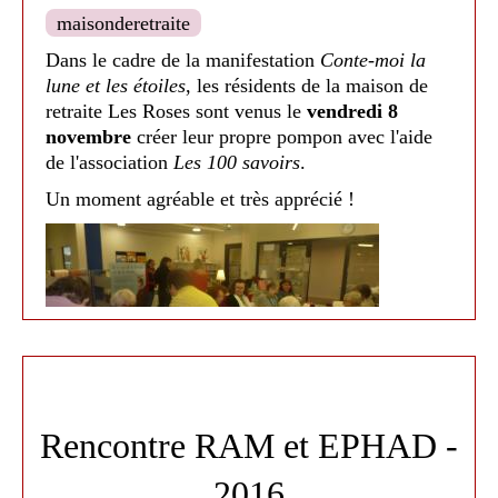
Un moment drôle, plein de poésie et apprécié
K'Nailloux
ont eu la chance d'avoir le spectacle
maisonderetraite
autant par les jeunes, les parents, que par les
Loupiotte
par la
Cie Riraconter
. Un
Dans le cadre de la manifestation
Conte-moi la
résidents de la maison de retraite
Les Roses
!
spectacle interactif riche en couleurs, sons
lune et les étoiles
, les résidents de la maison de
et chansons ! Les petits ont aidé Loupiotte à
Journée offerte par la Société d'Etudes et du
retraite Les Roses sont venus le
vendredi 8
remettre de la lumière !
Lauragais, avec le soutien de la Commune de
novembre
créer leur propre pompon avec l'aide
Nailloux & de la CCTL..
de l'association
Les 100 savoirs
.
Médiathèque de Nailloux 2021
Un moment agréable et très apprécié !
Rencontre RAM et EPHAD -
2016