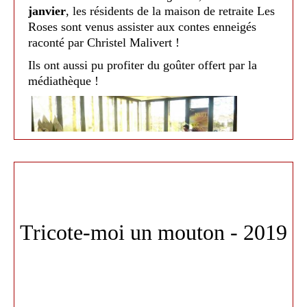
janvier
, les résidents de la maison de retraite Les
Le
Foyer du Douyssat
ont eu la chance d'écouter
Roses sont venus assister aux contes enneigés
les poèmes de l'écrivain
Nous retrouvons l'après-midi la Cie Don Davel
François Alexandre
raconté par Christel Malivert !
Garavel
sous la Halle de Nailloux pour le spectacle El
. Un moment très apprécié par tous qui
Ils ont aussi pu profiter du goûter offert par la
nous a fait voyager au rythme des poèmes !
Fumista. Un spectacle intergénérationnel mêlant
médiathèque !
théâtre d'objets, magie et cirque.
Tricote-moi un mouton - 2019
Médiathèque de Nailloux 2020
Le
relai des assitantes maternelles
ainsi que les
crèches des
Petits Meuniers
et des