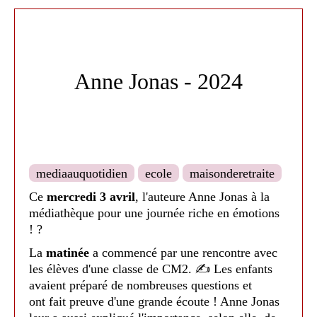
les
résidents de
l’EHPAD de la Thésauque
et la
photographe
Mélanie Kosowski
.
?
La maison de retraite La Thésauque est venue à la
médiathèque pour des petits ateliers : auto-
Anne Jonas - 2024
massage, atelier manuel, concert mais aussi pour
des jeux avec les enfants de l'ALSH de Saint
Léon... durant tout le mois ?
Les CM2 de l'école Jean Rostand sont allés à
l'EHPAD de la Thésauque pour créer le ruban en
mediaauquotidien
ecole
maisonderetraite
carton d'octobre rose avec les résidents ! ?
Ce
mercredi 3 avril
, l'auteure Anne Jonas à la
De très beaux moments tout au long d'octobre ! ?
médiathèque pour une journée riche en émotions
! ?
La
matinée
a commencé par une rencontre avec
les élèves d'une classe de CM2. ✍ Les enfants
avaient préparé de nombreuses questions et
ont fait preuve d'une grande écoute ! Anne Jonas