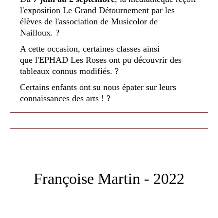
l'exposition Le Grand Détournement par les
élèves de l'association de Musicolor de
Nailloux. ?
A cette occasion, certaines classes ainsi
que l'EPHAD Les Roses ont pu découvrir des
tableaux connus modifiés. ?
Certains enfants ont su nous épater sur leurs
connaissances des arts ! ?
Le vendredi deux classes de primaires sont
venues découvrir l'Aïkido par petit groupe de 8.
Ils ont ainsi pu découvrir ce sport ainsi que le
pratiquer un petit peu. Tandis qu'un petit groupe
Françoise Martin - 2022
allait à l'Aïkido, le second profitait des jeux en
bois .
L'
après-midi
, lecture tout public du conte
Les 9
vies extraordinaires de la princesse Gaya
écrit à 9