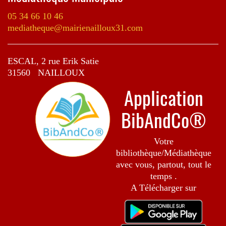
Pour plus d'informations sur les spectacles
vous pouvez consulter le site du Théâtre de la
05 34 66 10 46
Cité :
https://theatre-cite.c
om
mediatheque@mairienailloux31.com
ESCAL, 2 rue Erik Satie
31560 NAILLOUX
Application
Nous avons terminé à
19h30 à la Librairie
Détours
où nous avons continué à voyager avec
BibAndCo®
des textes scandinaves puis nous avons fini cette
journée avec une auberge norvégienne.
Beaucoup d'émotions en cette nuit !!
Votre
bibliothèque/Médiathèque
avec vous, partout, tout le
temps .
A Télécharger sur