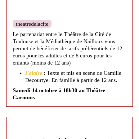
Neige
: Texte de Pauline Bureau
Lundi 5 mai à 19h.
En famille. Tarif : 13 €
adulte ; 9€ pour les moins de 12 ans
theatredelacite
Le partenariat entre le Théâtre de la Cité de
Toulouse et la Médiathèque de Nailloux vous
permet de bénéficier de tarifs préférentiels de 12
euros pour les adultes et de 8 euros pour les
enfants (moins de 12 ans)
Falaise
: Texte et mis en scène de Camille
Decourtye. En famille à partir de 12 ans.
Samedi 14 octobre à 18h30 au Théâtre
Garonne.
Richard III
: Texte de William Shakespeare.
Samedi 11 novembre à 15h30.
Phèdre !
: Texte de François Gremaud
d’après Jean Racine.