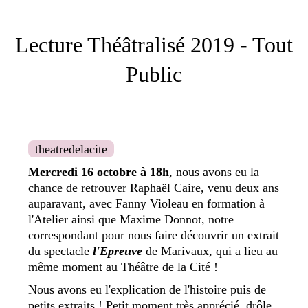
-
J'accuse
d'Annick Lefebvre :
Samedi
limité.
19 mars à 18h
. Tarif adulte : 16 €. Tarif
Lecture Théâtralisé 2019 - Tout
réduit : 12 €
Public
-
Contes et légendes
de Joël Pommerat
:
Samedi 2 avril à 18h30.
Tarif adulte : 16 €. Tarif réduit : 12 €
theatredelacite
-
Faillir être flingué
de Céline Minard :
Mercredi 16 octobre à 18h
, nous avons eu la
chance de retrouver Raphaël Caire, venu deux ans
Jeudi 12 mai à 20h
au
Théâtre Sorano
.
auparavant, avec Fanny Violeau en formation à
Tarif adulte : 22 €. Tarif réduit : 12 €
l'Atelier ainsi que Maxime Donnot, notre
correspondant pour nous faire découvrir un extrait
Inscription à la
du spectacle
l'Epreuve
de Marivaux, qui a lieu au
même moment au Théâtre de la Cité !
médiathèque, 15 jours
Nous avons eu l'explication de l'histoire puis de
petits extraits ! Petit moment très apprécié, drôle