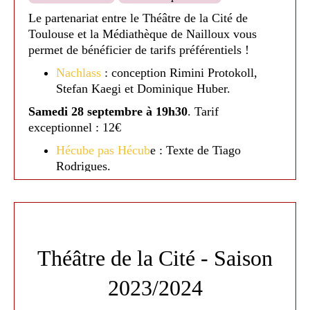
Le partenariat entre le Théâtre de la Cité de
Toulouse et la Médiathèque de Nailloux vous
permet de bénéficier de tarifs préférentiels !
Nachlass
: conception Rimini Protokoll,
Stefan Kaegi et Dominique Huber.
Samedi 28 septembre à 19h30
. Tarif
exceptionnel : 12€
Hécube pas Hécub
e : Texte de Tiago
Rodrigues.
Dimanche 17 novembre à 16h
. Tarif : 13€
Qui som
: De Camille Decourtye et Blaï
Mateu Trias / Baro d'evel
Dimanche 8 décembre à 17h.
Tarif : 13 €
Théâtre de la Cité - Saison
Néandertal
: Texte de David Geselson
2023/2024
Samedi 22 mars à 18h.
Tarif : 13 €