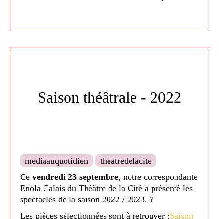
- Oncle Vania d'Anton Tchekhov mis en scène de
Galin Stoev
Saison théâtrale - 2022
Samedi 14 janvier à 18h30. Tarif unique 12€
mediaauquotidien
theatredelacite
Ce
vendredi 23 septembre
, notre correspondante
Homo Sapiens
-
: Théâtre, clown et danse mis en
Enola Calais du Théâtre de la Cité a présenté les
spectacles de la saison 2022 / 2023. ?
scène de Caroline Obin. En famille à partir de 12
Les pièces sélectionnées sont à retrouver :
Saison