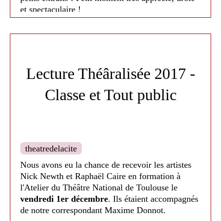
avant la date du spectacle
et spectaculaire !
; paiement préalable par
chèque uniquement à
l'ordre du Théâtre de la
Lecture Théâralisée 2017 -
Cité.
Classe et Tout public
Tarif réduit pour les moins
de 28 ans, étudiants,
theatredelacite
demandeurs d'emploi et
Nous avons eu la chance de recevoir les artistes
du RSA. Co-voiturage
Nick Newth et Raphaël Caire en formation à
l'Atelier du Théâtre National de Toulouse le
possible
vendredi 1er décembre
. Ils étaient accompagnés
de notre correspondant Maxime Donnot.