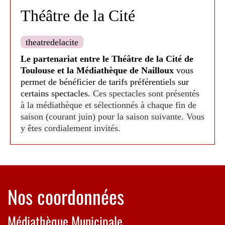
par les habitants de ce monde glacé. Ce spectacle
Théâtre de la Cité
nous a été proposé par le Théâtre de la Cité et a
été offert par la médiathèque.
theatredelacite
Le partenariat entre le Théâtre de la Cité de
Toulouse et la Médiathèque de Nailloux
vous
permet de bénéficier de tarifs préférentiels sur
certains spectacles.
Ces spectacles sont présentés
à la médiathèque et sélectionnés à chaque fin de
saison (courant juin) pour la saison suivante.
Vous
y êtes cordialement invités.
Inscriptions à la médiathèque 15 jours avant la
date du spectacle​ au 05 34 66 10 46.
Paiement préalable par chèque à l’ordre du
Théâtre de la Cité de Toulouse.
Nos coordonnées
Facebook @TheatredelaCiteCDN
Instagram @theatredelacite_cdn
Médiathèque Municipale