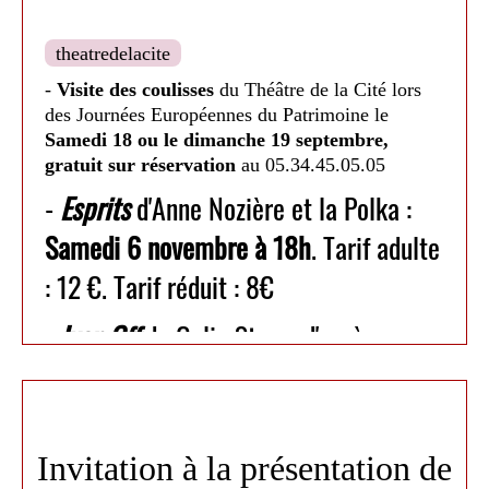
- Othello de William Shakespeare mis en scène de
theatredelacite
-
Visite des coulisses
du Théâtre de la Cité lors
Jean-François Sivadier.
des Journées Européennes du Patrimoine le
Samedi 18 ou le dimanche 19 septembre,
gratuit sur réservation
au 05.34.45.05.05
Samedi 13 mai à 18h30. Tarif unique 12€.
-
Esprits
d'Anne Nozière et la Polka :
Samedi 6 novembre à 18h
. Tarif adulte
: 12 €. Tarif réduit : 8€
Inscription à la
-
Ivan Off
de Galin Stoev, d'après
médiathèque, 15 jours
Ivanov
d'Anton Tchekhov :
Samedi 20
avant la date du spectacle
novembre à 18h30
. Tarif adulte : 16 €.
Tarif réduit : 12 €
; paiement préalable par
Invitation à la présentation de