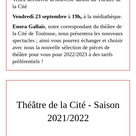
la Cité
Mercredi 29 mars à 19h. Tarif unique 8 €
Vendredi 23 septembre
à
19h,
à la médiathèque.
Enora Gallais
, notre correspondant du théâtre de
la Cité de Toulouse, nous présentera les nouveaux
spectacles ; ainsi vous pourrez échanger et choisir
avec nous la nouvelle sélection de pièces de
Bijou Bijou te réveille pas surtout
-
de Philippe
théâtre pour vous pour 2022/2023 à des tarifs
préférentiels !
Dorin mis en scène de Sylvianne Fortuny. En
famille à partir de 9 ans.
Théâtre de la Cité - Saison
Mercredi 12 avril à 19h. Tarif unique 8 €
2021/2022