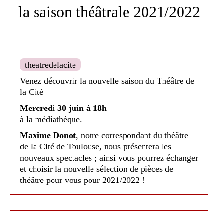
-
Les Hauts Plateaux
- cirque, en
chèque uniquement à
la saison théâtrale 2021/2022
famille dès 7 ans :
Samedi 18
l'ordre du Théâtre de la
décembre à 18h
. Tarif adulte : 12 €.
Cité.
Tarif réduit : 8 €
theatredelacite
Tarif réduit pour les moins
-
Antoine et Cléopâtre
de William
Venez découvrir la nouvelle saison du Théâtre de
la Cité
Shakespeare :
Jeudi 13 janvier à
de 28 ans, étudiants,
Mercredi 30 juin à 18h
19h30
. Tarif adulte : 16 €. Tarif réduit :
demandeurs d'emploi et
à la médiathèque.
12 €
Maxime Donot
, notre correspondant du théâtre
du RSA.
de la Cité de Toulouse, nous présentera les
-
Nostalgie 2175
de Anja Hilling :
nouveaux spectacles ; ainsi vous pourrez échanger
Co-voiturage possible
et choisir la nouvelle sélection de pièces de
Vendredi 28 janvier à 20h
.
théâtre pour vous pour 2021/2022 !
Tarif adulte : 12 €. Tarif réduit : 8 €
Veuillez confirmer votre présence avant le 26
juin, nous comptons sur vous !
Nombre de places