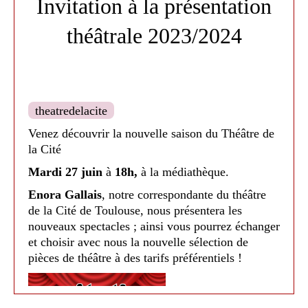
Invitation à la présentation
Samedi 9 décembre à 18h30.
théâtrale 2023/2024
Cosmos
: Texte de Kevin Keiss,
composition et mis en scène de Maëlle
Poésy
Samedi 3 février à 18h.
theatredelacite
Venez découvrir la nouvelle saison du Théâtre de
la Cité
Mardi 27 juin
à
18h,
à la médiathèque.
Enora Gallais
, notre correspondante du théâtre
de la Cité de Toulouse, nous présentera les
nouveaux spectacles ; ainsi vous pourrez échanger
et choisir avec nous la nouvelle sélection de
pièces de théâtre à des tarifs préférentiels !