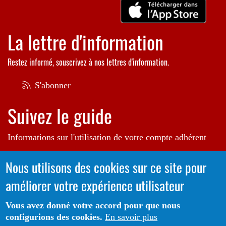
La lettre d'information
Restez informé, souscrivez à nos lettres d'information.
S'abonner
Suivez le guide
Informations sur l'utilisation de votre compte adhérent
Voir le guide
Nous utilisons des cookies sur ce site pour
améliorer votre expérience utilisateur
Autrice de l'illustration en bannière:
Raphaëlle Michaud
Vous avez donné votre accord pour que nous
configurions des cookies.
En savoir plus
Portail CoLibris® - Copyright© 2026 - LOGIQ Systèmes. Tous