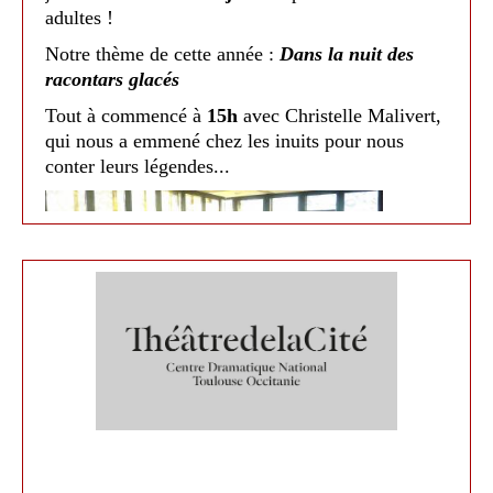
séance tout public, fortement apprécié !
adultes !
Notre thème de cette année :
Dans la nuit des
racontars glacés
Tout à commencé à
15h
avec Christelle Malivert,
qui nous a emmené chez les inuits pour nous
conter leurs légendes...
Médiathèque de Nailloux 2017
Nous avons continué à
17h
avec le spectacle
Racontars Arctiques
d'Eddy Letexier, d'après le
livre de Jorn Riel. Il nous a transporté au pôle
Nord et nous a mis en scène des histoires vécus