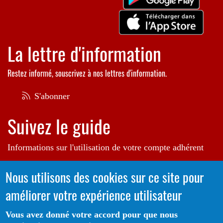
La lettre d'information
Restez informé, souscrivez à nos lettres d'information.
S'abonner
Suivez le guide
Informations sur l'utilisation de votre compte adhérent
Voir le guide
Nous utilisons des cookies sur ce site pour
améliorer votre expérience utilisateur
Autrice de l'illustration en bannière:
Raphaëlle Michaud
Vous avez donné votre accord pour que nous