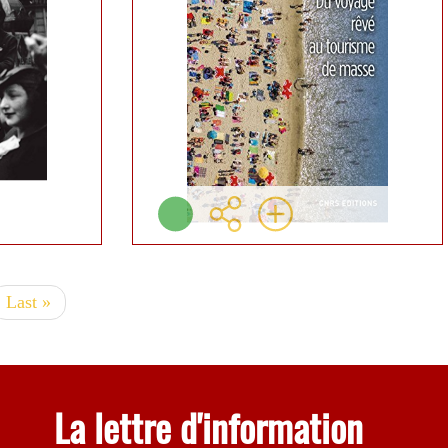
6 )
Plus d'infos
s
Dernière
Last »
nte
page
La lettre d'information