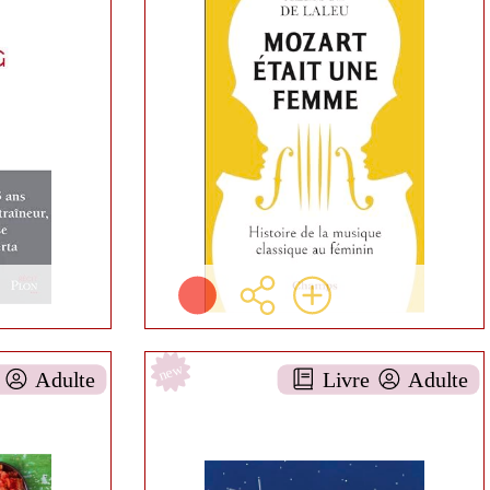
 AA-
DOCUMENTAIRE AA-
7ARTS
BOL
Aliette de LALEU
Paris -
Champs ( Paris
- 2024 )
umé:
Informations:
Résumé:
s
Plus d'infos
new
e
Adulte
Livre
Adulte
Gouache créative
 AA-
DOCUMENTAIRE AA-
S
7ARTS