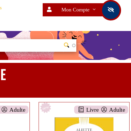
s
Mon Compte
E
new
e
Adulte
Livre
Adulte
M
ozart était une femme
ence