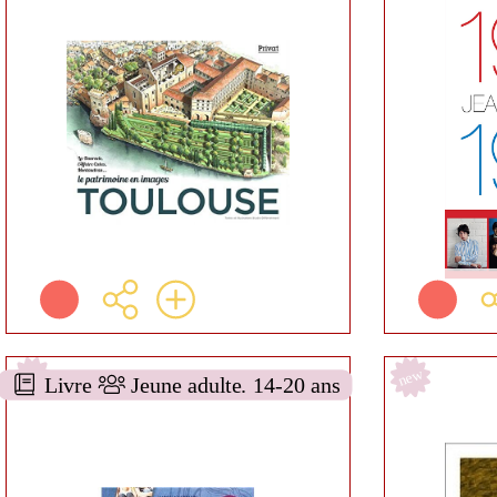
DOCUMENTAIRE AA-
DOC
9LOCAL
Jean DE SAINT
J
BLANQUAT
Privat (
( 
Toulouse - 2021 )
Informa
Informations:
Résumé:
Plus d'infos
new
new
Livre
Jeune adulte. 14-20 ans
Clara
DOCUMENTAIRE AA-
DOC
6TECHNIQUES