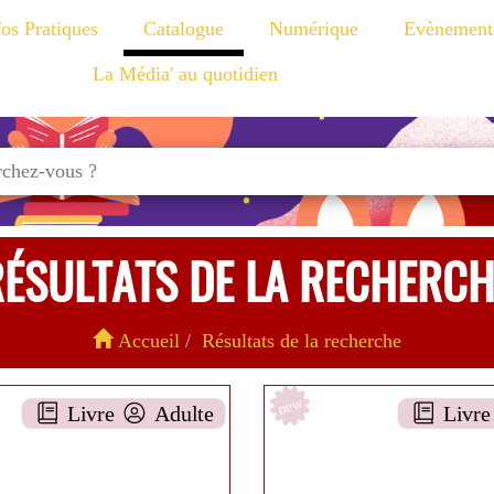
fos Pratiques
Catalogue
Numérique
Evènement
La Média' au quotidien
RÉSULTATS DE LA RECHERCH
Accueil
Résultats de la recherche
new
Livre
Adulte
Livr
1960-1970
Un si long sil