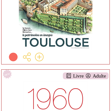
Jean DE SAINT BLANQUAT
Privat ( Toulouse - 2021 )
Informations:
Résumé:
Plus d'infos
new
Livre
Adulte
1960-1970
DOCUMENTAIRE AA-
7ARTS
Jean-marie PÉRIER
Éditions Privat ( Toulouse -