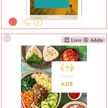
new
Livre
Adulte
Asie [66]
DOCUMENTAIRE AA-
6TECHNIQUES
Chae rin VINCENT
Hachette Pratique ( Vanves
(Hauts-de-Seine) - 2025 )
Informations:
Résumé:
Plus d'infos