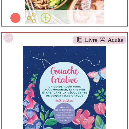
new
Livre
Adulte
Gouache créative
DOCUMENTAIRE AA-
7ARTS
Ruth WILSHAW
Artémis ( Chamalières
(Puy-de-Dôme) - 2026 )
Informations:
Résumé:
Plus d'infos