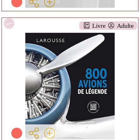
new
Livre
Adulte
800 avions de légende
DOCUMENTAIRE AA-
6TECHNIQUES
CONSULTANT PHILIP
WHITEMAN
Larousse ( Paris - 2022 )
Informations:
Résumé:
Plus d'infos