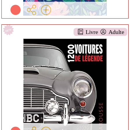
new
Livre
Adulte
1200 voitures de légende
DOCUMENTAIRE AA-
6TECHNIQUES
Kathryn HENNESSY
Larousse ( Paris - 2021 )
Informations:
Résumé:
Plus d'infos