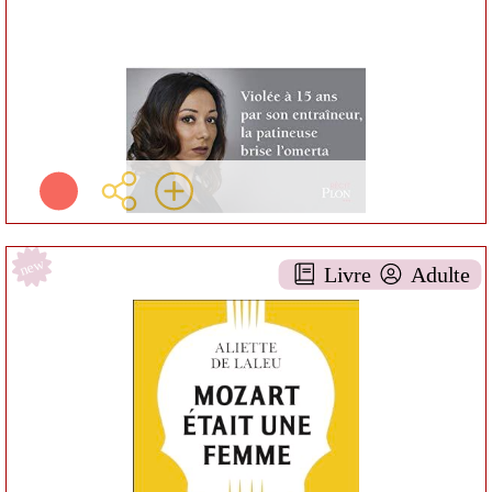
Plus d'infos
new
Livre
Adulte
Mozart était une femme
DOCUMENTAIRE AA-
7ARTS
Aliette de LALEU
Champs ( Paris - 2024 )
Informations:
Résumé: