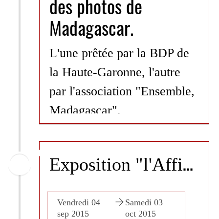
des photos de
Madagascar.
L'une prêtée par la BDP de
la Haute-Garonne, l'autre
par l'association "Ensemble,
Madagascar".
Du 8 octobre au 13
novembre
E
xposition "l'Affiche"
Conçue par Caroline Desnoëttes * et
l'association "Photos" de Nailloux.
edi 03
Vendredi 04
Samedi 03
Vendre
 2015
sep 2015
oct 2015
sep 2
Venez découvrir l'exposition «L'art autour