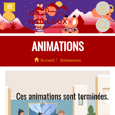
Aller
MENU
au
contenu
principal
ANIMATIONS
Accueil
Animations
Ces animations sont terminées.