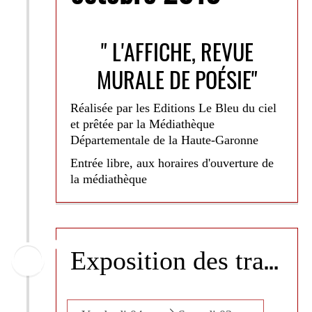
" L'AFFICHE, REVUE
MURALE DE POÉSIE"
Réalisée par les Editions Le Bleu du ciel
et prêtée par la Médiathèque
Départementale de la Haute-Garonne
Entrée libre, aux horaires d'ouverture de
la médiathèque
En 1990, Didier Vergnaud voulut créer
une revue de poésie capable de trouver
E
xposition des travaux des élèves de l'association "Musicolor"
son lectorat de manière efficace. Il fonda
alors une revue dont chaque numéro prit
la forme d’une affiche réunissant un texte
littéraire et une proposition plastique afin