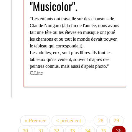
"Musicolor".
artistes et des poètes réalisent de
nouvelles affiches. Aujourd’hui ce sont
70 affiches qui ont été éditées avec deux
"Les enfants ont travaillé sur des chansons de
cents signatures d’auteurs et d’artistes. La
Claude Nougaro (à la fin de l'année, nous avons
médiathèque expose quelques unes de ces
fait une fête ou les élèves en musique ont joué
affiches du 4 septembre au 3 octobre
les chansons et ou tout le monde devait trouver
2015.
le tableau qui correspondait).
Laissez-vous séduire par cette aventure
Les adultes, eux, sont plus libres. Ils font les
littéraire et artistique …
tableaux qu'ils veulent, souvent d'après des
peintres connus, mais aussi d'après photo."
C.Line
Première
« Premier
Page
< précédent
…
Page
28
Page
29
Pagination
page
précédente
Page
30
Page
31
Page
32
Page
33
Page
34
Page
35
Page
36