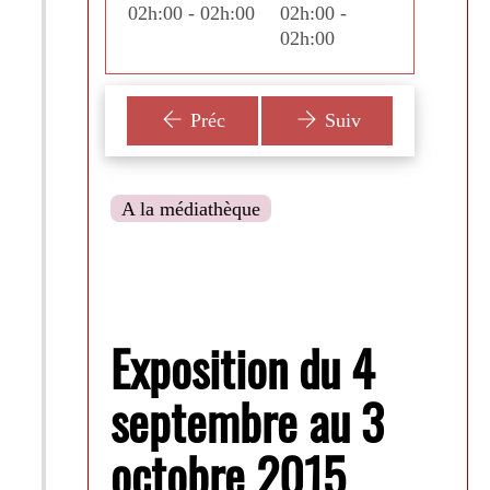
:00 -
02h:00 - 02h:00
02h:00 -
02h:00
du monde» ! Elle est largement inspirée
:00
02h:00
de ses 2 ouvrages : «Le tour du monde de
l'art» et «Regarde la peinture à travers les
siècles».
Préc
Suiv
A la médiathèque
Exposition du 4
septembre au 3
octobre 2015