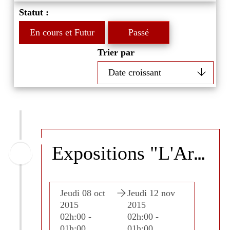
Statut :
En cours et Futur
Passé
Trier par
E
xpositions "L'Art autour du monde" & "Madagascar"
i 12 nov
Jeudi 08 oct
Jeudi 12 nov
Jeudi 
5
2015
2015
2015
00 -
02h:00 -
02h:00 -
02h:00
00
01h:00
01h:00
01h:0