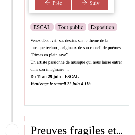
Préc
Suiv
ESCAL
Tout public
Exposition
Venez découvrir ses dessins sur le thème de la
musique techno ; originaux de son recueil de poèmes
"Rimes en plein rave".
Un artiste passionné de musique qui nous laisse entrer
dans son imaginaire ...
Du 11 au 29 juin - ESCAL
Vernissage le samedi 22 juin à 11h
P
reuves fragiles et imparfaites - Sophie Bacquié