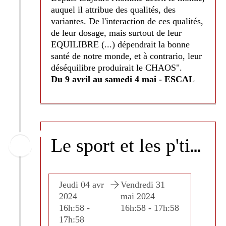
auquel il attribue des qualités, des
variantes. De l'interaction de ces qualités,
de leur dosage, mais surtout de leur
EQUILIBRE (...) dépendrait la bonne
santé de notre monde, et à contrario, leur
déséquilibre produirait le CHAOS".
Du 9 avril au samedi 4 mai - ESCAL
L
e sport et les p'tits bouts - Association "Les P'tits bouts du Lauragais"
edi 31
Jeudi 04 avr
Vendredi 31
Jeudi 
024
2024
mai 2024
2024
8 - 17h:58
16h:58 -
16h:58 - 17h:58
16h:58
17h:58
17h:5