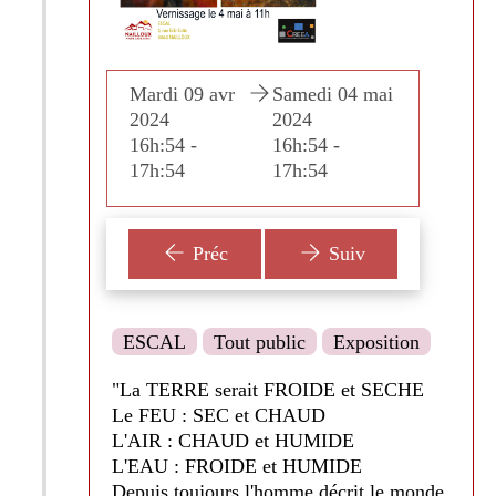
di 04 mai
Mardi 09 avr
Samedi 04 mai
Mardi 
2024
2024
2024
54 -
16h:54 -
16h:54 -
16h:54
54
17h:54
17h:54
17h:5
Préc
Suiv
ESCAL
Tout public
Exposition
"La TERRE serait FROIDE et SECHE
Le FEU : SEC et CHAUD
L'AIR : CHAUD et HUMIDE
L'EAU : FROIDE et HUMIDE
Depuis toujours l'homme décrit le monde,