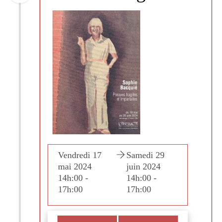
edi 29
Vendredi 17
Samedi 29
Vendre
n 2024
mai 2024
juin 2024
mai 2
:00 -
14h:00 -
14h:00 -
14h:00
:00
17h:00
17h:00
17h:0