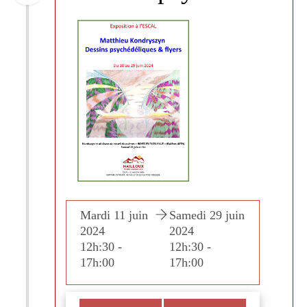
di 29 juin
Mardi 11 juin
Samedi 29 juin
Mardi 
2024
2024
2024
30 -
12h:30 -
12h:30 -
12h:30
00
17h:00
17h:00
17h:0