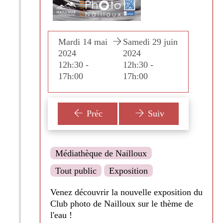
di 29 juin
Mardi 14 mai
Samedi 29 juin
Mardi
2024
2024
2024
30 -
12h:30 -
12h:30 -
12h:30
00
17h:00
17h:00
17h:0
Préc
Suiv
Médiathèque de Nailloux
Tout public
Exposition
Venez découvrir la nouvelle exposition du
Club photo de Nailloux sur le thème de
l'eau !