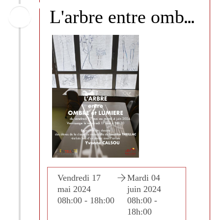
L
'arbre entre ombre de lumière - Classe de maternelle et Yvonne Calsou
rdi 04
Vendredi 17
Mardi 04
Vendre
n 2024
mai 2024
juin 2024
mai 2
:00 -
08h:00 - 18h:00
08h:00 -
08h:00
h:00
18h:00