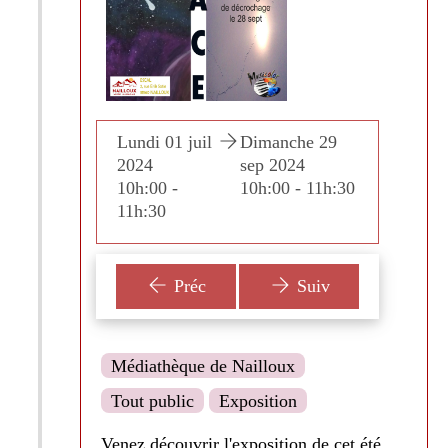
nche 29
Lundi 01 juil
Dimanche 29
Lundi 
024
2024
sep 2024
2024
0 - 11h:30
10h:00 -
10h:00 - 11h:30
10h:00
11h:30
11h:3
Préc
Suiv
Médiathèque de Nailloux
Tout public
Exposition
Venez découvrir l'exposition de cet été