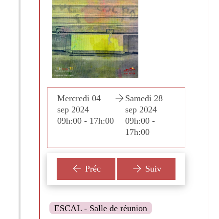
edi 28
Mercredi 04
Samedi 28
Mercr
 2024
sep 2024
sep 2024
sep 2
:00 -
09h:00 - 17h:00
09h:00 -
09h:00
:00
17h:00
Préc
Suiv
ESCAL - Salle de réunion