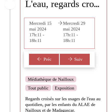
L
'eau, regards croisés d'enfants - Citoy'Liens et ALAE
credi 29
Mercredi 15
Mercredi 29
Mercr
 2024
mai 2024
mai 2024
mai 2
11 -
17h:11 -
17h:11 -
17h:11
:11
18h:11
18h:11
18h:1
Préc
Suiv
Médiathèque de Nailloux
Tout public
Exposition
Regards croisés sur les usages de l'eau au
quotidien, par les enfants du ALAE de
Nailloux et de Madagascar.