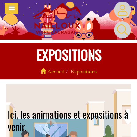
Aller
MENU
au
contenu
principal
EXPOSITIONS
Accueil
Expositions
Ici, les animations et expositions à
venir.