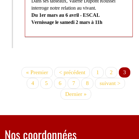
Dans ses tableaux, Valérie Dupont Roussel
interroge notre relation au vivant.
Du 1er mars au 6 avril - ESCAL
Vernissage le samedi 2 mars à 11h
Première
« Premier
Page
< précédent
Page
1
Page
2
Page
3
Pagination
page
précédente
couran
Page
4
Page
5
Page
6
Page
7
Page
8
Page
suivant >
suivante
Dernière
Dernier »
page
Nos coordonnées