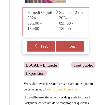
edi 12 oct
Samedi 06 juil
Samedi 12 oct
Samedi
4
2024
2024
2024
00 -
09h:00 -
09h:00 -
09h:00
:00
18h:00
18h:00
18h:0
Préc
Suiv
ESCAL - Entracte
Tout public
Exposition
Venez découvrir le second artiste d'art contemporain
Guillaume Rojouan
de cette année :
.
Il travaille essentiellement sur de grands formats à
l'acrylique en tentant de se réapproprier quelques-