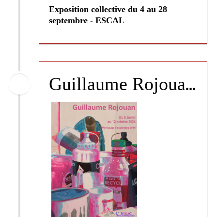
Exposition collective du 4 au 28
septembre - ESCAL
G
uillaume Rojouan