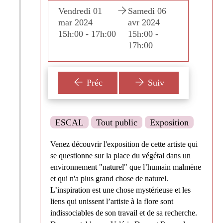
edi 06
Vendredi 01
Samedi 06
Vendre
 2024
mar 2024
avr 2024
mar 2
:00 -
15h:00 - 17h:00
15h:00 -
15h:00
:00
17h:00
Préc
Suiv
ESCAL
Tout public
Exposition
Venez découvrir l'exposition de cette artiste qui
se questionne sur la place du végétal dans un
environnement "naturel" que l’humain malmène
et qui n'a plus grand chose de naturel.
L’inspiration est une chose mystérieuse et les
liens qui unissent l’artiste à la flore sont
indissociables de son travail et de sa recherche.