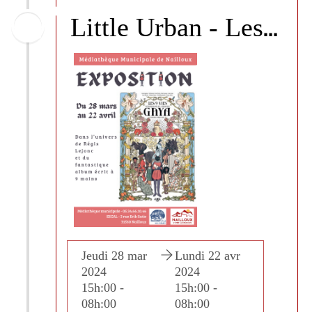
L
ittle Urban - Les 9 vies extraordinaires de la princesse Gaya
i 22 avr
Jeudi 28 mar
Lundi 22 avr
Jeudi 
4
2024
2024
2024
00 -
15h:00 -
15h:00 -
15h:00
:00
08h:00
08h:00
08h:0