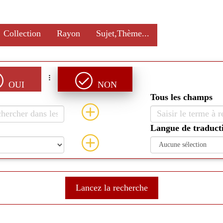
Collection
Rayon
Sujet,Thème...
OUI
NON
Tous les champs
Langue de traduct
Lancez la recherche