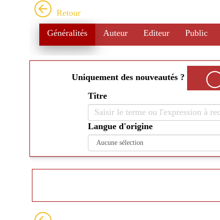
Aller
Retour
au
contenu
Généralités
Auteur
Editeur
Public
principal
Uniquement des nouveautés ?
Titre
Langue d'origine