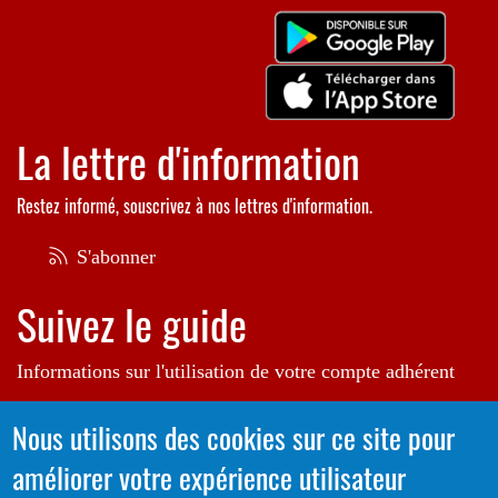
La lettre d'information
Restez informé, souscrivez à nos lettres d'information.
S'abonner
Suivez le guide
Informations sur l'utilisation de votre compte adhérent
Voir le guide
Nous utilisons des cookies sur ce site pour
améliorer votre expérience utilisateur