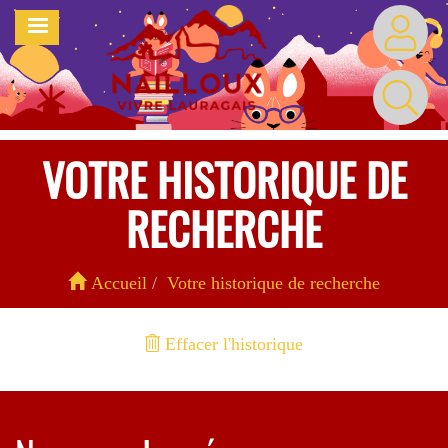
Aller
MENU
au
contenu
principal
VOTRE HISTORIQUE DE
RECHERCHE
Accueil
Votre historique de recherche
Effacer l'historique