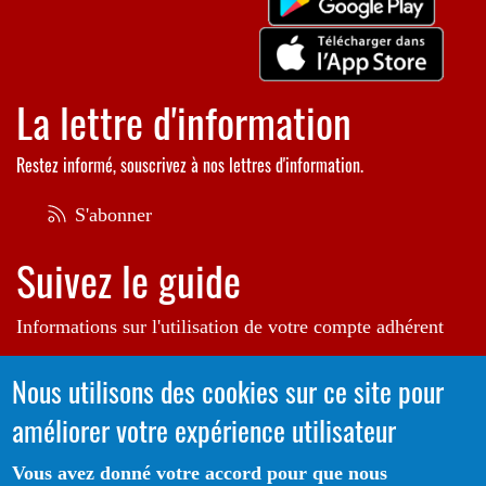
La lettre d'information
Restez informé, souscrivez à nos lettres d'information.
S'abonner
Suivez le guide
Informations sur l'utilisation de votre compte adhérent
Voir le guide
Nous utilisons des cookies sur ce site pour
améliorer votre expérience utilisateur
Autrice de l'illustration en bannière:
Raphaëlle Michaud
Vous avez donné votre accord pour que nous