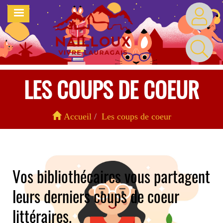
Aller
MENU
au
contenu
principal
LES COUPS DE COEUR
Accueil
Les coups de coeur
Vos bibliothécaires vous partagent
leurs derniers coups de coeur
littéraires.