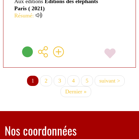
Aux éditions
Editions des éléphants
Paris ( 2021)
Résumé:
Page
1
Page
2
Page
3
Page
4
Page
5
Page
suivant >
Pagination
courante
suivante
Dernière
Dernier »
page
Nos coordonnées