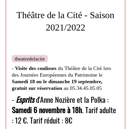
Théâtre de la Cité - Saison
Galin Stoev
2021/2022
Samedi 14 janvier à 18h30. Tarif unique 12€
theatredelacite
-
Visite des coulisses
du Théâtre de la Cité lors
Homo Sapiens
-
: Théâtre, clown et danse mis en
des Journées Européennes du Patrimoine le
Samedi 18 ou le dimanche 19 septembre,
scène de Caroline Obin. En famille à partir de 12
gratuit sur réservation
au 05.34.45.05.05
-
Esprits
d'Anne Nozière et la Polka :
ans.
Samedi 6 novembre à 18h
. Tarif adulte
: 12 €. Tarif réduit : 8€
Vendredi 3 février à 20h30. Tarifs : adulte 12€