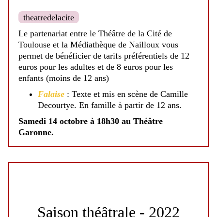
theatredelacite
Le partenariat entre le Théâtre de la Cité de
Toulouse et la Médiathèque de Nailloux vous
permet de bénéficier de tarifs préférentiels de 12
euros pour les adultes et de 8 euros pour les
enfants (moins de 12 ans)
Falaise
: Texte et mis en scène de Camille
Decourtye. En famille à partir de 12 ans.
Samedi 14 octobre à 18h30 au Théâtre
Garonne.
Richard III
: Texte de William Shakespeare.
Samedi 11 novembre à 15h30.
Phèdre !
: Texte de François Gremaud
d’après Jean Racine.
Samedi 9 décembre à 18h30.
Saison théâtrale - 2022