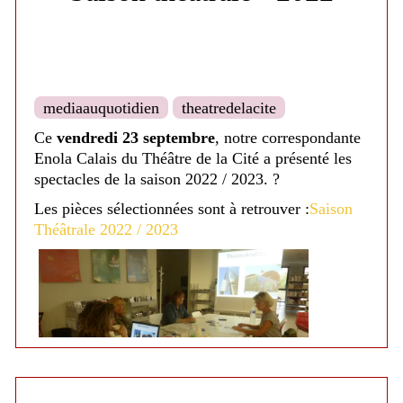
Cosmos
: Texte de Kevin Keiss, composition
et mis en scène de Maëlle Poésy
Samedi 3 février à 18h.
mediaauquotidien
theatredelacite
Ce
vendredi 23 septembre
, notre correspondante
Enola Calais du Théâtre de la Cité a présenté les
spectacles de la saison 2022 / 2023. ?
Les pièces sélectionnées sont à retrouver :
Saison
Théâtrale
2022 / 2023