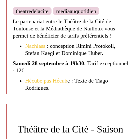
theatredelacite
mediaauquotidien
Le partenariat entre le Théâtre de la Cité de
Toulouse et la Médiathèque de Nailloux vous
permet de bénéficier de tarifs préférentiels !
Nachlass
: conception Rimini Protokoll,
Stefan Kaegi et Dominique Huber.
Samedi 28 septembre à 19h30
. Tarif exceptionnel
: 12€
Hécube pas Hécub
e : Texte de Tiago
Rodrigues.
Dimanche 17 novembre à 16h
. Tarif : 13€
Qui som
: De Camille Decourtye et Blaï
Mateu Trias / Baro d'evel
Dimanche 8 décembre à 17h.
Tarif : 13 €
Théâtre de la Cité - Saison
Néandertal
: Texte de David Geselson