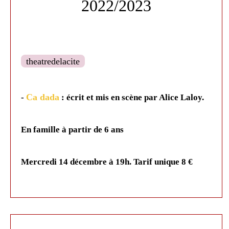
2022/2023
Samedi 22 mars à 18h.
Tarif : 13 €
Neige
: Texte de Pauline Bureau
Lundi 5 mai à 19h.
En famille. Tarif : 13 € adulte
; 9€ pour les moins de 12 ans
theatredelacite
Ca dada
-
: écrit et mis en scène par Alice Laloy.
En famille à partir de 6 ans
Mercredi 14 décembre à 19h. Tarif unique 8 €
- Oncle Vania d'Anton Tchekhov mis en scène de