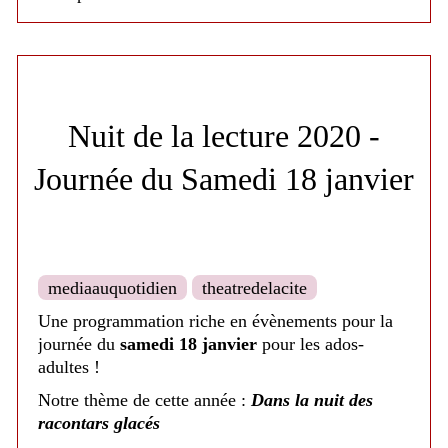
Veuillez confirmer votre présence avant le 26 juin,
nous comptons sur vous !
Nombre de places
limité.
Nuit de la lecture 2020 -
Journée du Samedi 18 janvier
mediaauquotidien
theatredelacite
Une programmation riche en évènements pour la
journée du
samedi 18 janvier
pour les ados-
adultes !
Notre thème de cette année :
Dans la nuit des
racontars glacés