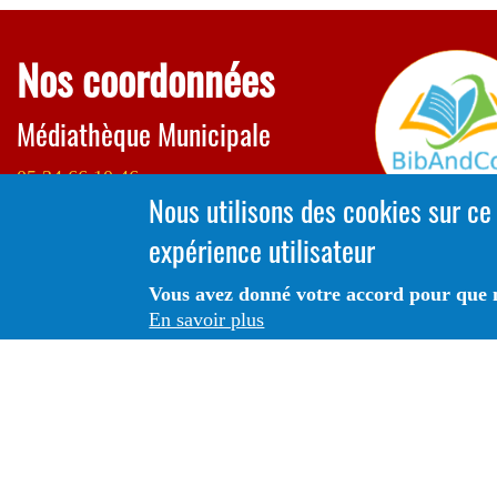
Nos coordonnées
Médiathèque Municipale
05 34 66 10 46
Nous utilisons des cookies sur ce
mediatheque@mairienailloux31.com
expérience utilisateur
ESCAL, 2 rue Erik Satie
Vous avez donné votre accord pour que n
31560 NAILLOUX
En savoir plus