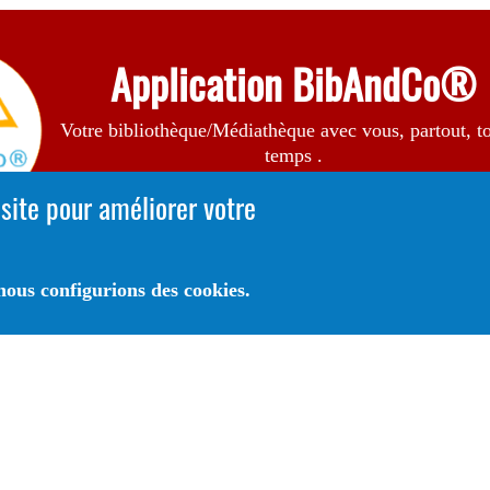
Application BibAndCo®
Votre bibliothèque/Médiathèque avec vous, partout, to
temps .
A Télécharger sur
 site pour améliorer votre
ous configurions des cookies.
Autrice de l'illustration en bannière:
Raphaëlle Michaud