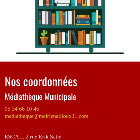
Nos coordonnées
Médiathèque Municipale
05 34 66 10 46
mediatheque@mairienailloux31.com
ESCAL, 2 rue Erik Satie