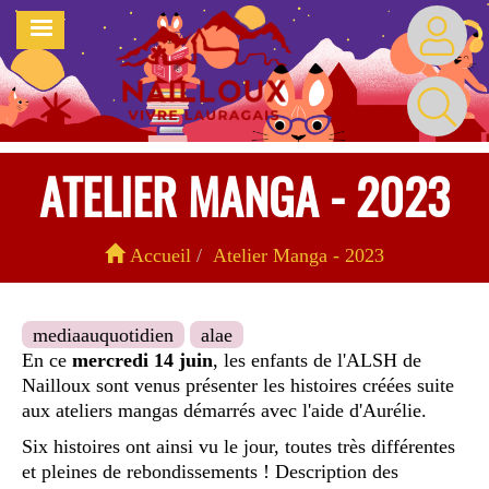
Aller
MENU
au
contenu
principal
ATELIER MANGA - 2023
Accueil
Atelier Manga - 2023
mediaauquotidien
alae
En ce
mercredi 14 juin
, les enfants de l'ALSH de
Nailloux sont venus présenter les histoires créées suite
aux ateliers mangas démarrés avec l'aide d'Aurélie.
Six histoires ont ainsi vu le jour, toutes très différentes
et pleines de rebondissements ! Description des