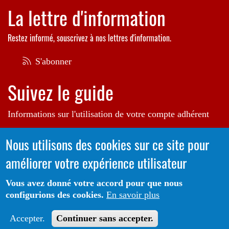
La lettre d'information
Restez informé, souscrivez à nos lettres d'information.
S'abonner
Suivez le guide
Informations sur l'utilisation de votre compte adhérent
Voir le guide
Nous utilisons des cookies sur ce site pour
améliorer votre expérience utilisateur
Autrice de l'illustration en bannière:
Raphaëlle Michaud
Vous avez donné votre accord pour que nous
configurions des cookies.
En savoir plus
Portail CoLibris® - Copyright© 2026 - LOGIQ Systèmes. Tous
Protection des données
Mentions
droits réservés -
-
Accepter.
Continuer sans accepter.
Légales