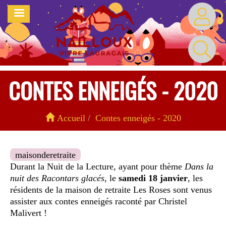
Aller
MENU
au
contenu
principal
CONTES ENNEIGÉS - 2020
Accueil
Contes enneigés - 2020
maisonderetraite
Durant la Nuit de la Lecture, ayant pour thème
Dans la
nuit des Racontars glacés
, le
samedi 18 janvier
, les
résidents de la maison de retraite Les Roses sont venus
assister aux contes enneigés raconté par Christel
Malivert !