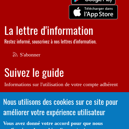
La lettre d'information
Restez informé, souscrivez à nos lettres d'information.
S'abonner
Suivez le guide
Informations sur l'utilisation de votre compte adhérent
Voir le guide
Nous utilisons des cookies sur ce site pour
améliorer votre expérience utilisateur
Autrice de l'illustration en bannière:
Raphaëlle Michaud
Vous avez donné votre accord pour que nous