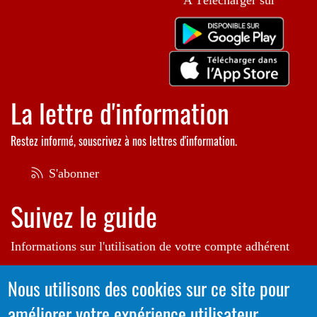
A Télécharger sur
La lettre d'information
Restez informé, souscrivez à nos lettres d'information.
S'abonner
Suivez le guide
Informations sur l'utilisation de votre compte adhérent
Voir le guide
Nous utilisons des cookies sur ce site pour
améliorer votre expérience utilisateur