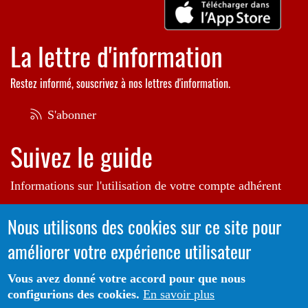
La lettre d'information
Restez informé, souscrivez à nos lettres d'information.
S'abonner
Suivez le guide
Informations sur l'utilisation de votre compte adhérent
Voir le guide
Nous utilisons des cookies sur ce site pour
améliorer votre expérience utilisateur
Autrice de l'illustration en bannière:
Raphaëlle Michaud
Vous avez donné votre accord pour que nous
configurions des cookies.
En savoir plus
Portail CoLibris® - Copyright© 2026 - LOGIQ Systèmes. Tous