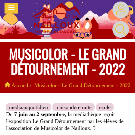
Aller
MENU
au
contenu
principal
MUSICOLOR - LE GRAND
DÉTOURNEMENT - 2022
Accueil
Musicolor - Le Grand Détournement - 2022
mediaauquotidien
maisonderetraite
ecole
Du
7 juin au 2 septembre
, la médiathèque reçoit
l'exposition Le Grand Détournement par les élèves de
l'association de Musicolor de Nailloux. ?