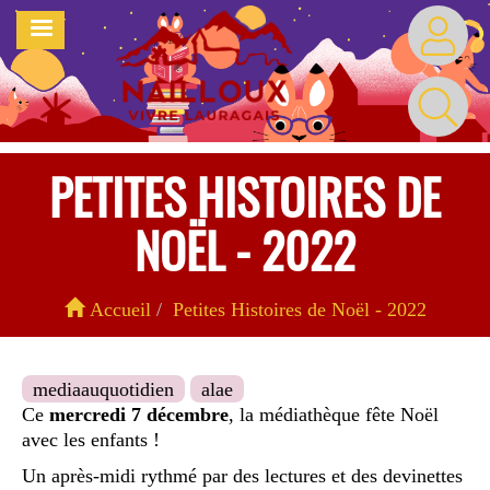
Aller
MENU
au
contenu
principal
PETITES HISTOIRES DE
NOËL - 2022
Accueil
Petites Histoires de Noël - 2022
mediaauquotidien
alae
Ce
mercredi 7 décembre
, la médiathèque fête Noël
avec les enfants !
Un après-midi rythmé par des lectures et des devinettes