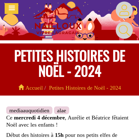
Aller
MENU
au
contenu
principal
PETITES HISTOIRES DE
NOËL - 2024
Accueil
Petites Histoires de Noël - 2024
mediaauquotidien
alae
Ce
mercredi 4 décembre
, Aurélie et Béatrice fêtaient
Noël avec les enfants !
Début des histoires à
15h
pour nos petits elfes de