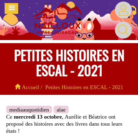
Aller
MENU
au
contenu
principal
PETITES HISTOIRES EN
ESCAL - 2021
Accueil
Petites Histoires en ESCAL - 2021
mediaauquotidien
alae
Ce
mercredi 13 octobre
, Aurélie et Béatrice ont
proposé des histoires avec des livres dans tous leurs
états !