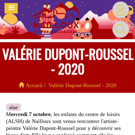
Aller
MENU
au
contenu
principal
VALÉRIE DUPONT-ROUSSEL
- 2020
Accueil
Valérie Dupont-Roussel - 2020
alae
M
ercredi 7 octobre
, les enfants du centre de loisirs
(ALSH) de Nailloux sont venus rencontrer l'artiste-
peintre Valérie Dupont-Roussel pour y découvrir ses