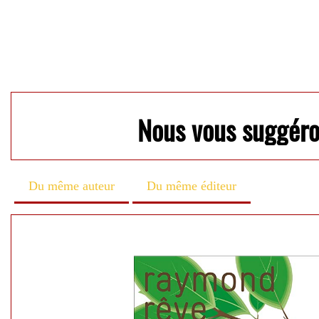
Nous vous suggér
Du même auteur
Du même éditeur
...
Raymond rêve
PREMIER ALB
Anne CRAUSAZ