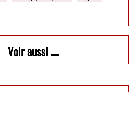
Voir aussi ....
...
 grandi ici
ne CRAUSAZ
MeMo ( Paris - 2008 )