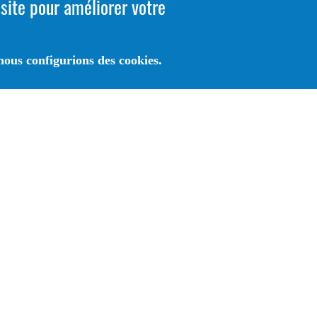
 site pour améliorer votre
ous configurions des cookies.
Application BibAndCo®
Votre bibliothèque/Médiathèque avec vous, partout, to
temps .
A Télécharger sur