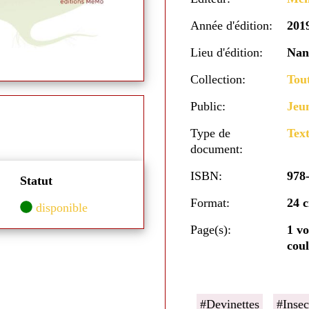
Année d'édition:
201
Lieu d'édition:
Nan
Collection:
Tou
Public:
Jeun
Type de
Text
document:
ISBN:
978
Statut
Format:
24 
disponible
Page(s):
1 vo
coul
#Devinettes
#Insec