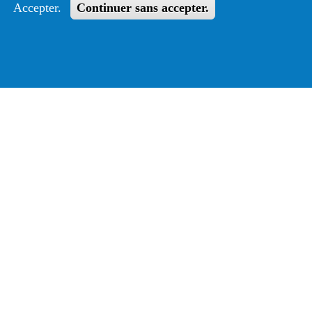
Accepter.
Continuer sans accepter.
La lettre d'information
Restez informé, souscrivez à nos lettres d'information.
ut le
S'abonner
Suivez le guide
Informations sur l'utilisation de votre compte
adhérent
Voir le guide