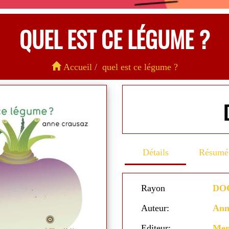
QUEL EST CE LÉGUME ?
Accueil
quel est ce légume ?
Détails
Résumé, 
Rayon
DO
Auteur:
An
Editeur:
Me