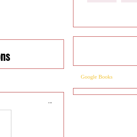
ons
Google Books
...
J'ai
UM
An