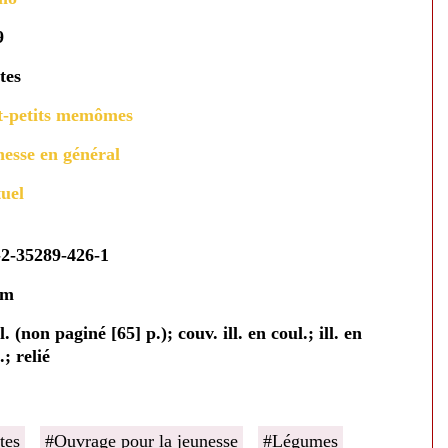
9
tes
t-petits memômes
esse en général
uel
-2-35289-426-1
cm
l. (non paginé [65] p.); couv. ill. en coul.; ill. en
.; relié
tes
#Ouvrage pour la jeunesse
#Légumes