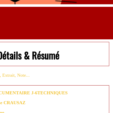
Détails & Résumé
Extrait, Note...
CUMENTAIRE J-6TECHNIQUES
ne CRAUSAZ
mo