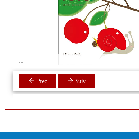
MeMo ( 2007 )
Plus d'infos
...
Préc
Suiv
...